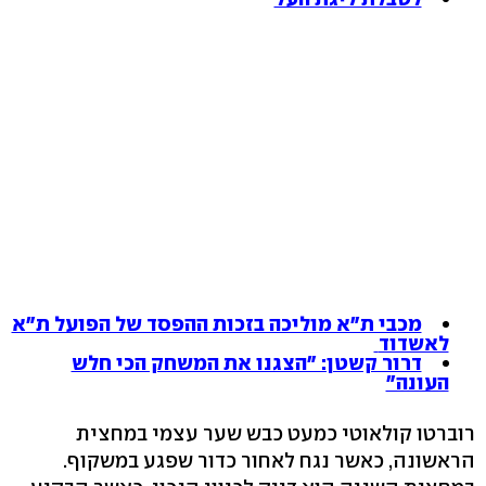
מכבי ת"א מוליכה בזכות ההפסד של הפועל ת"א
לאשדוד
דרור קשטן: "הצגנו את המשחק הכי חלש
העונה"
רוברטו קולאוטי כמעט כבש שער עצמי במחצית
הראשונה, כאשר נגח לאחור כדור שפגע במשקוף.