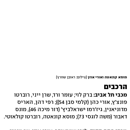
מוסא קונאטה ואורי אוזן
(צילום: ראובן שוורץ)
הרכבים
מכבי תל אביב:
ברק לוי; עומר ורד, שרן ייני, רוברטו
פונצ'ץ, אורי כהן (קלמי סבן 54)); רפי דהן, האריס
מדוניאנין, גיז'רמו ישראלביץ' (דור מיכה 46), מונס
דאבור (משה לוגסי 73); מוסא קונאטה, רוברטו קולאוטי.