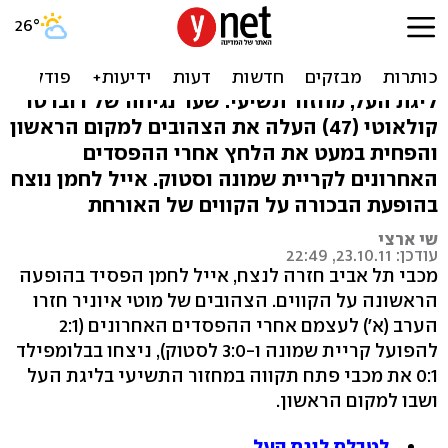
מכבי ת"א חזרה לפסגה,
ניצחה 0:1 את מכבי פ"ת
ליגת העל, מחזור תשיעי: שער נגיחה של רוברטו
קולאוטי (47) העלה את הצהובים למקום הראשון
והפחית במעט את הלחץ אחרי ההפסדים
האחרונים לקריית שמונה וסטוק. אייל לחמן נוצח
בהופעת הבכורה על הקווים של האורחת
שי ארצי
עודכן: 23.10.11, 22:49
מכבי תל אביב חזרה לנצח, אייל לחמן הפסיד בהופעה
הראשונה על הקווים. הצהובים של מוטי איוניר חזרו
הערב (א') לעצמם אחרי ההפסדים האחרונים (2:1
להפועל קריית שמונה ו-3:0 לסטוק), ניצחו בבלומפילד
0:1 את מכבי פתח תקווה במחזור התשיעי בליגת העל
ושבו למקום הראשון.
לטבלת ליגת העל