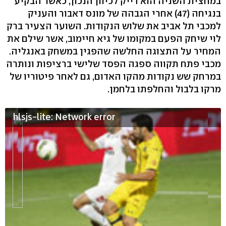
במחצית השניה הוא דייק לכיוון הנכון, כאשר הבקיע
בנגיחה (47) אחרי הגבהה של מונס דאבור והעניק
למכבי תל אביב את שלוש הנקודות. השוער הצעיר ברק
לוי שיחק הפעם במקומו של גיא חיימוב, אשר שילם את
המחיר על התצוגה החלשה שהפגין במשחק באנגליה.
מכבי פתח תקווה ספגה הפסד שלישי ברציפות ונותרה
במרחק שש נקודות מהקו האדום, גם לאחר פיטוריו של
מרקו בלבול והחלפתו בלחמן.
hlsjs-lite: Network error