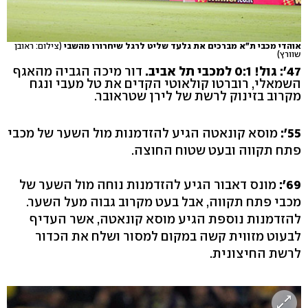
אוהדי מכבי ת"א מברכים את גלעד שליט לרגל שיחרורו מהשבי
(צילום: ראובן
שוורץ)
47': גול! 0:1 למכבי תל אביב.
דור מיכה הגביה מהאגף
השמאלי, רוברטו קולאוטי הקדים את טל מעבי ונגח
מקרוב בזינוק לרשת של לירן שטראובר.
55':
מוסא קונאטה הגיע להזדמנות מול השער של מכבי
פתח תקווה ובעט שטוח החוצה.
69':
מונס דאבור הגיע להזדמנות נוחה מול השער של
מכבי פתח תקווה, אבל בעט מקרוב גבוה מעל השער.
להזדמנות נוספת הגיע מוסא קונאטה, אשר העדיף
לבעוט מזווית קשה במקום למסור ושלח את הכדור
לרשת החיצונית.