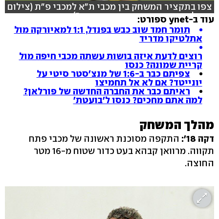
צפו בתקציר המשחק בין מכבי ת"א למכבי פ"ת (צילום
סטילס: ראובן שוורץ, וידאו: ספורט 5)
עוד ב-ynet ספורט:
תומר חמד שוב כבש בפנדל, 1:1 למאיורקה מול
אתלטיקו מדריד
רוצים לדעת איזה בושות עשתה מכבי חיפה מול
קריית שמונה? כנסו
צפיתם כבר ב-1:6 של מנצ'סטר סיטי על
יונייטד? אם לא אל תחמיצו
ראיתם כבר את החברה החדשה של פורלאן?
למה אתם מחכים? כנסו ל'בועטת'
מהלך המשחק
דקה 18':
התקפה מסוכנת ראשונה של מכבי פתח
תקווה. מרוואן קבהא בעט כדור שטוח מ-16 מטר
החוצה.