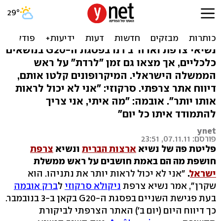
'סרקוזי: נתניהו שקרן. אובמה:
לי נמאס ממנו יותר'
נשיאי צרפת וארה"ב דנו בפסגת ה-G20 בנושאים
כלכליים, אך מצאו גם זמן "לרדת" על ראש
הממשלה הישראלי. המיקרופונים קלטו אותם,
דיווח אתר צרפתי. סרקוזי: "אני לא יכול לראות
אותו יותר". אובמה: "מה איתי, אני צריך
להתמודד איתו כל יום"
ynet
פורסם: 07.11.11, 23:51
פליטת פה של נשיא
ארצות הברית
ונשיא
צרפת
חושפת מה הם באמת חושבים על ראש ממשלת
ישראל
.
"אני לא יכול לראות יותר את נתניהו. הוא
שקרן", אמר נשיא צרפת
ניקולא סרקוזי
ל
ברק אובמה
בעת פגישת השניים בפסגת ה-G20 בקאן ב-3 בנובמבר.
כך דיווח היום (יום ב') האתר הצרפתי לביקורת