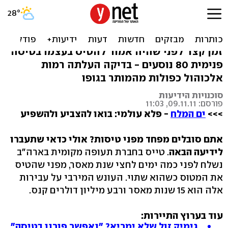
ארה"ב: טייס-משנה שיכור
נשלח לחצי שנת מאסר
זמן קצר לפני שהיה אמור להטיס בעצמו בטיסה
פנימית 80 נוסעים - בדיקה העלתה רמות
אלכוהול כפולות מהמותר בגופו
סוכנויות הידיעות
פורסם: 09.11.11, 11:03
>>>
ים המלח
- פלא עולמי: בואו להצביע ולהשפיע
אתם סובלים מפחד מפני טיסות? אולי כדאי שתעברו
לידיעה הבאה
. טייס בחברת תעופה מקומית בארה"ב
נשלח לפני כמה ימים לחצי שנת מאסר, מפני שהטיס
את המטוס כשהוא שתוי. העונש המירבי על עבירות
אלה הוא 15 שנות מאסר ורבע מיליון דולרים קנס.
עוד בערוץ התיירות:
גימיק זול שלא ימריא? "נאפשר פורנו בטיסה"