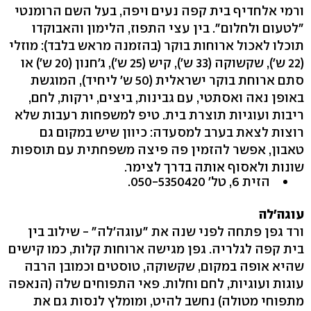
ורמי אלחדיף בית קפה נעים ויפה, בעל השם הרומנטי
"לטעום ולחלום‭."‬ בין עצי התפוז, הלימון והאבוקדו
תוכלו לאכול ארוחות בוקר (בהזמנה מראש בלבד‭:(‬ מוזלי
‭22)‬ ש‭,('‬ שקשוקה ‭33)‬ ש‭,('‬ קיש ‭25)‬ ש‭,('‬ ג'חנון ‭20)‬ ש‭('‬ או
סתם ארוחת בוקר ישראלית ‭50)‬ ש' ליחיד‭,(‬ המוגשת
באופן נאה ואסתטי, עם גבינות, ביצים, ירקות, לחם,
ריבות ועוגיות תוצרת בית. טיפ למשפחות רעבות שלא
רוצות לצאת בערב למסעדה: כיוון שיש במקום גם
טאבון, אפשר להזמין פה פיצה משפחתית עם תוספות
שונות ולאסוף אותה בדרך לצימר.
הזית ‭,6‬ טל' ‭.050-5350420 ‬
עוגה'לה
ורד גפן פתחה לפני שנה את "עוגה'לה" - שילוב בין
בית קפה לגלריה. גפן מגישה ארוחות קלות, כמו קישים
שהיא אופה במקום, שקשוקה, טוסטים וכמובן הרבה
עוגות ועוגיות, לחם וחלות. פאי התפוחים שלה (הנאפה
מתפוחי מטולה) נחשב להיט, ומומלץ לנסות גם את