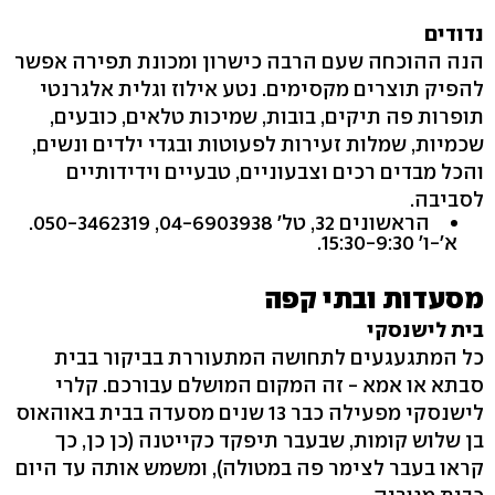
נדודים
הנה ההוכחה שעם הרבה כישרון ומכונת תפירה אפשר
להפיק תוצרים מקסימים. נטע אילוז וגלית אלגרנטי
תופרות פה תיקים, בובות, שמיכות טלאים, כובעים,
שכמיות, שמלות זעירות לפעוטות ובגדי ילדים ונשים,
והכל מבדים רכים וצבעוניים, טבעיים וידידותיים
לסביבה.
א‭-'‬ו' ‭.15:30-9:30‬
מסעדות ובתי קפה
בית לישנסקי
כל המתגעגעים לתחושה המתעוררת בביקור בבית
סבתא או אמא - זה המקום המושלם עבורכם. קלרי
לישנסקי מפעילה כבר 13 שנים מסעדה בבית באוהאוס
בן שלוש קומות, שבעבר תיפקד כקייטנה (כן כן, כך
קראו בעבר לצימר פה במטולה‭,(‬ ומשמש אותה עד היום