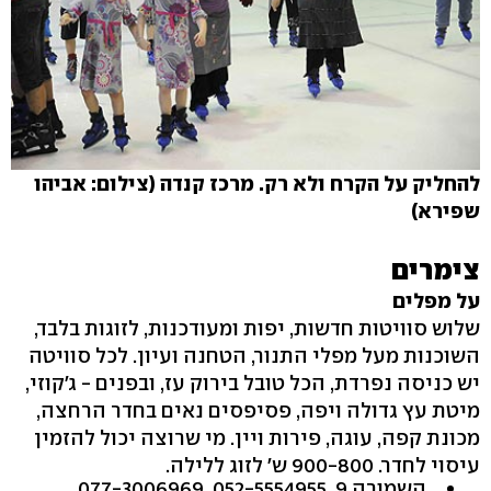
להחליק על הקרח ולא רק. מרכז קנדה (צילום: אביהו
שפירא)
צימרים
על מפלים
שלוש סוויטות חדשות, יפות ומעודכנות, לזוגות בלבד,
השוכנות מעל מפלי התנור, הטחנה ועיון. לכל סוויטה
יש כניסה נפרדת, הכל טובל בירוק עז, ובפנים - ג'קוזי,
מיטת עץ גדולה ויפה, פסיפסים נאים בחדר הרחצה,
מכונת קפה, עוגה, פירות ויין. מי שרוצה יכול להזמין
עיסוי לחדר. ‭900-800‬ ש' לזוג ללילה.
השמורה ‭.077-3006969 ,052-5554955 ,9‬