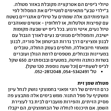
טיולי ג'יפים הם אטרקציה מקובלת באזור מטולה.
ב"ילדי טבע" מתאימים למטיילים את המסלול לפי
העדפותיהם: אלה שמתים על טיולים אתגריים בשטח
עם קפיצות וטלטלות, או לחלופין - אנשים שאוהבים
טיול נעים, איטי ורגוע. בכל ג'יפ יש שבעה מקומות
ישיבה, והמסלולים מגוונים: נעים לאורך הגבול עם
לבנון ומציצים דרך גדרות הביטחון אל סוריה, לבנון
ומאחזי חיזבאללה, חולפים בעמק החולה, טובלים
במעיינות ובנחלים, מטפסים לרמת הגולן ועוברים
בשדות כותנה וחיטה, במטעים ובבוסתנים. 650 שקל
לג'יפ לשעתיים (וכל שעה נוספת: 120 שקל‭.(‬
טל' ‭.052-2812048 ,054-5342491‬
מטולה שמן זית
כרם הזיתים של רוני ופאני בחמוצקי נושק לנחל עיון
ומשקיף על מפל התנור. ממש בימים אלה מתבצע פה
מסיק הזיתים, והפירות מועברים לבית בד לעצירת
השמן. אם תיכנסו לנחלה של הבחמוצקים, הם יקבלו