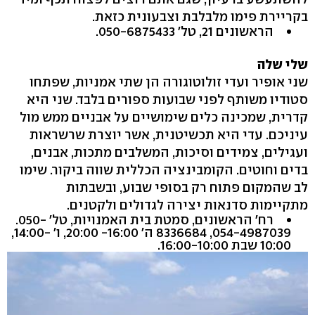
בקריירת פימו מלבלבת וצבעונית כזאת.
הראשונים ‭,21‬ טל' ‭.050-6875433 ‬
שלי שלה
שני אופיר ועדי זולוטוגורה הן שתי אמניות, שפתחו
סטודיו משותף לפני שבועות ספורים בלבד. שני היא
קדרית, שמכינה כלים שימושיים על אבניים ממש מול
עיניכם. עדי היא תכשיטנית, אשר יוצרת שרשראות
ועגילים, צמידים וסיכות, המשלבים מתכות, אבנים,
בדים וחוטים. הקומבינציה הכללית שווה ביקור. שימו
לב שהמקום פתוח רק בסופי שבוע, ובשבתות
מתקיימות סדנאות יצירה לגדולים ולקטנים.
רח' הראשונים, סמטת בית האמנויות, טל' ‭.050-
8336684 ,054-4987039‬ ה' ‭,20:00 -16:00‬ ו' ‭,14:00-
10:00‬ שבת ‭.16:00-10:00 ‬