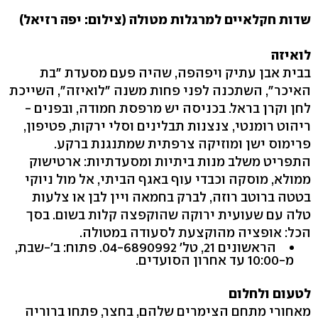
שדות חקלאיים למרגלות מטולה (צילום: יפה רזיאל)
לואיזה
בבית אבן עתיק ויפהפה, שהיה פעם מסעדת "בת
האיכר‭,"‬ השתכנה לפני פחות משנה "לואיזה‭,"‬ השייכת
לחן וקרן בראל. בכניסה יש מרפסת חמודה, ובפנים -
ריהוט רומנטי, צנצנות תבלינים וסלי ירקות, פטיפון,
פרימוס ישן ומוזיקה צרפתית שמתנגנת ברקע.
התפריט משלב מנות ביתיות ומסעדתיות: ארטישוק
ממולא, מוסקה וכבדי עוף באגף הביתי, אל מול ניוקי
בטטה ברוטב רוזה, לברק בחמאה ויין לבן או צלעות
טלה עם שעועית ירוקה שהוקפצה קלות בשום. בסך
הכל: אופציה מהוקצעת לסעודה במטולה.
הראשונים ‭,21‬ טל' ‭.04-6890992‬ פתוח: ב‭-'‬שבת,
מ‭10:00-‬ עד אחרון הסועדים.
לטעום ולחלום
מאחורי מתחם הצימרים שלהם, בחצר, פתחו ברוריה