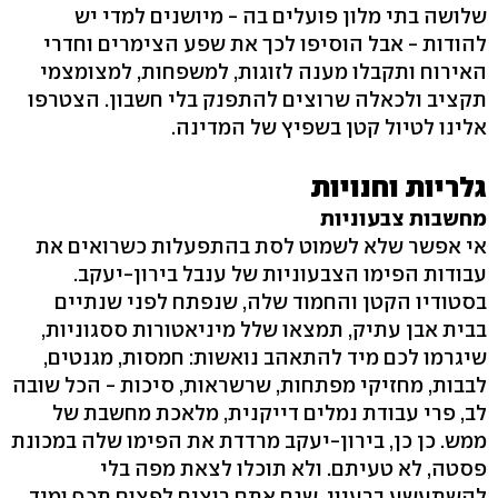
שלושה בתי מלון פועלים בה - מיושנים למדי יש
להודות - אבל הוסיפו לכך את שפע הצימרים וחדרי
האירוח ותקבלו מענה לזוגות, למשפחות, למצומצמי
תקציב ולכאלה שרוצים להתפנק בלי חשבון. הצטרפו
אלינו לטיול קטן בשפיץ של המדינה.
גלריות וחנויות
מחשבות צבעוניות
אי אפשר שלא לשמוט לסת בהתפעלות כשרואים את
עבודות הפימו הצבעוניות של ענבל בירון-יעקב.
בסטודיו הקטן והחמוד שלה, שנפתח לפני שנתיים
בבית אבן עתיק, תמצאו שלל מיניאטורות ססגוניות,
שיגרמו לכם מיד להתאהב נואשות: חמסות, מגנטים,
לבבות, מחזיקי מפתחות, שרשראות, סיכות - הכל שובה
לב, פרי עבודת נמלים דייקנית, מלאכת מחשבת של
ממש. כן כן, בירון-יעקב מרדדת את הפימו שלה במכונת
פסטה, לא טעיתם. ולא תוכלו לצאת מפה בלי
להשתעשע ברעיון, שגם אתם רוצים לפצוח תכף ומיד