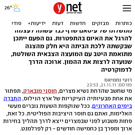
המצרים רוצים "מהפכה
שנייה"
ממשלתו של עיסאם שרף כבר עשתה לעצמה
להרגל את האיום בהתפטרות. גם הפעם ייתכן
שבקשתה ללכת הביתה היא חלק מהצגה
מתואמת היטב עם המועצה הצבאית השולטת,
שנועדה לרצות את ההמון. ארוכה הדרך
לדמוקרטיה
רועי נחמיאס
פורסם: 21.11.11, 23:53
מי שחשב שהדחת נשיא מצרים,
חוסני מובארק
, תפתור
את אחת מבעיותיה העיקריות של ארץ הנילוס,
התבדה
בימים האחרונים
. ככל שנוקפות השעות גוברים מעשי
האלימות, ואתם גם חוסר היציבות הפוליטית. כל זאת,
פחות משבוע לפני שבמצרים ייצא לדרך תהליך בחירות
ארוך ומפרך בן כחמישה חודשים - רק לפרלמנט.