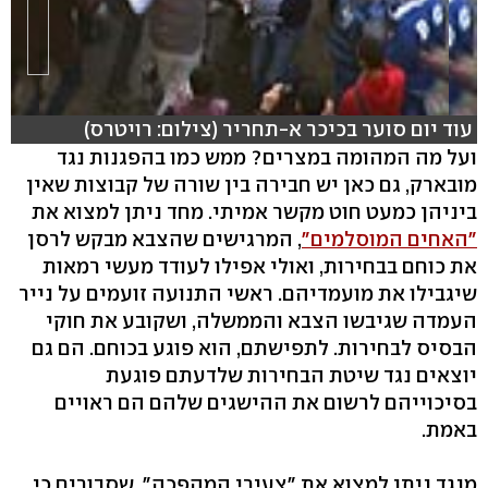
עוד יום סוער בכיכר א-תחריר (צילום: רויטרס)
ועל מה המהומה במצרים? ממש כמו בהפגנות נגד
מובארק, גם כאן יש חבירה בין שורה של קבוצות שאין
ביניהן כמעט חוט מקשר אמיתי. מחד ניתן למצוא את
"האחים המוסלמים"
, המרגישים שהצבא מבקש לרסן
את כוחם בבחירות, ואולי אפילו לעודד מעשי רמאות
שיגבילו את מועמדיהם. ראשי התנועה זועמים על נייר
העמדה שגיבשו הצבא והממשלה, ושקובע את חוקי
הבסיס לבחירות. לתפישתם, הוא פוגע בכוחם. הם גם
יוצאים נגד שיטת הבחירות שלדעתם פוגעת
בסיכוייהם לרשום את ההישגים שלהם הם ראויים
באמת.
מנגד ניתן למצוא את "צעירי המהפכה", שסבורים כי