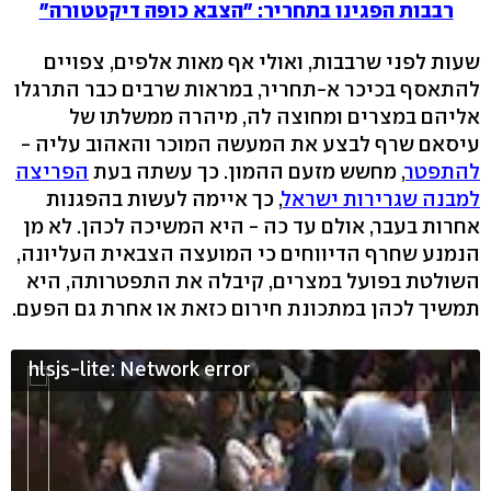
רבבות הפגינו בתחריר: "הצבא כופה דיקטטורה"
שעות לפני שרבבות, ואולי אף מאות אלפים, צפויים
להתאסף בכיכר א-תחריר, במראות שרבים כבר התרגלו
אליהם במצרים ומחוצה לה, מיהרה ממשלתו של
עיסאם שרף לבצע את המעשה המוכר והאהוב עליה -
להתפטר
, מחשש מזעם ההמון. כך עשתה בעת
הפריצה
למבנה שגרירות ישראל
, כך איימה לעשות בהפגנות
אחרות בעבר, אולם עד כה - היא המשיכה לכהן. לא מן
הנמנע שחרף הדיווחים כי המועצה הצבאית העליונה,
השולטת בפועל במצרים, קיבלה את התפטרותה, היא
תמשיך לכהן במתכונת חירום כזאת או אחרת גם הפעם.
hlsjs-lite: Network error