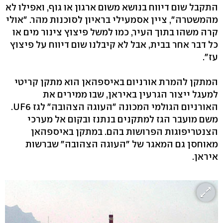
התקבל שום דיווח בנושא משום ארגון או גוף, ואפילו לא
מהמשטרה", ציין אסמעילי בראיון לסוכנות מהר. "אולי
קרה משהו בתוך העיר, כמו למשל פיצוץ צינור מים או
כל דבר אחר בבית, אבל לא קיבלנו שום דיווח על פיצוץ
עז".
המתקן להמרת אורניום באיספהאן הוא מתקן קריטי
למעגל ייצור הגרעין באיראן, שבו ממירים את
האורניום הגולמי המכונה "העוגה הצהובה" לגז UF6.
משם מועבר הגז למתקנים בנתנז ובקום אל מערכי
הצנטריפוגות הפרושות בהם. במתקן באיספהאן
מאוחסן גם המאגר של "העוגה הצהובה" שברשות
איראן.