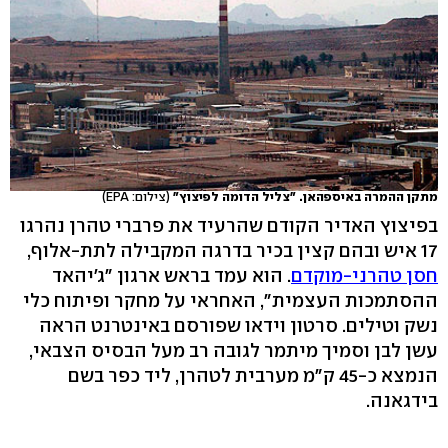
מתקן ההמרה באיספהאן. "צליל הדומה לפיצוץ"
(צילום: EPA)
בפיצוץ האדיר הקודם שהרעיד את פרברי טהרן נהרגו
17 איש ובהם קצין בכיר בדרגה המקבילה לתת-אלוף,
חסן טהרני-מוקדם
. הוא עמד בראש ארגון "ג'יהאד
ההסתמכות העצמית", האחראי על מחקר ופיתוח כלי
נשק וטילים. סרטון וידאו שפורסם באינטרנט הראה
עשן לבן וסמיך מיתמר לגובה רב מעל הבסיס הצבאי,
הנמצא כ-45 ק"מ מערבית לטהרן, ליד כפר בשם
בידגאנה.