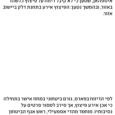
איספהאן, שטען כי לא קיבל דיווח על פיצוץ כלשהו
באזור, ובהמשך נטען: הפיצוץ אירע בתחנת דלק ביישוב
אזור.
לפי הדיווח בפארס, גורם ביטחוני במחוז אישר בתחילה
כי אכן אירע פיצוץ, אך סירב למסור פרטים על
נסיבותיו. מוחמד מהדי אסמעילי, ראש אגף הביטחון