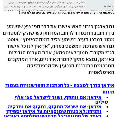
בסוכנות הידיעות פארס יש פיצוץ, במהר מכחישים. היה או לא היה?
גם בארגון כיבוי האש אישרו את דבר הפיצוץ, שנשמע
בין רחוב בוזורגמהר לרחוב המרוחק כשישה קילומטרים
ממנו, במרכז העיר. "נשמע צליל דומה לפיצוץ", צוטט
גם ראש מערכת המשפט במחוז, "אך אין לנו כל אישור
לגבי מקורו". סמוך לאיספהאן, אחת הערים הגדולות
באיראן, נמצא מתקן להמרת אורניום, אחד המתקנים
המרכזיים בתוכנית הגרעין של הרפובליקה
האיסלאמית.
איראן בדרך לפצצה - כל הכתבות והפרשנויות בעמוד
מיוחד
איראן: אם נותקף, נשגר לישראל 150 אלף
טילים
איראן: אם ישראל תתקוף, נתקוף את טורקיה
נתניהו: לא בטוח שסנקציות על איראן יספיקו
באתר של חמינאי: כל תרחישי המלחמה באיראן