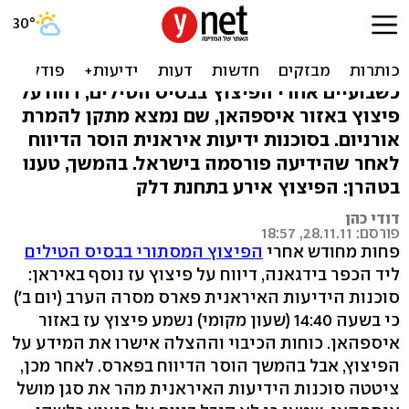
דיווח: שוב פיצוץ עז באיראן,
ליד מתקן גרעין
כשבועיים אחרי הפיצוץ בבסיס הטילים, דווח על
פיצוץ באזור איספהאן, שם נמצא מתקן להמרת
אורניום. בסוכנות ידיעות איראנית הוסר הדיווח
לאחר שהידיעה פורסמה בישראל. בהמשך, טענו
בטהרן: הפיצוץ אירע בתחנת דלק
דודי כהן
פורסם: 28.11.11, 18:57
פחות מחודש אחרי
הפיצוץ המסתורי בבסיס הטילים
ליד הכפר בידגאנה, דיווח על פיצוץ עז נוסף באיראן:
סוכנות הידיעות האיראנית פארס מסרה הערב (יום ב')
כי בשעה 14:40 (שעון מקומי) נשמע פיצוץ עז באזור
איספהאן. כוחות הכיבוי וההצלה אישרו את המידע על
הפיצוץ, אבל בהמשך הוסר הדיווח בפארס. לאחר מכן,
ציטטה סוכנות הידיעות האיראנית מהר את סגן מושל