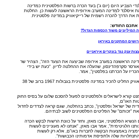
י הצביע היום (יום ג') בעד הכרה ברשות הפלסטינית כמדינה
ת איסלנד למדינה המערב-אירופית הראשונה לעשות כן. החלטת
את הדרך להכרה רשמית של רייקיאוויק במדינה פלסטינית.
ו אתכם החודש:
ה המיליונים משוד הכספות הגדול?
רושים המתקנים באיראן
ות ענק נגד בונקרים איראניים
דינה הראשונה במערב אירופה שביצעה את הצעד הזה", הצהיר שר
אורסר סקרפהדינסון, שהעלה את ההחלטה לדיון. "כעת יש בידי
ריז על הכרתנו בפלסטין", אמר.
הפרלמנט ברייקיאוויק החליט להכיר במדינה פלסטינית בגבולות 1967 ברוב של 38
נט קורא לישראלים ולפלסטינים לפעול להסכם שלום על בסיס החוק
ות האו"ם,
ית של ישראל ופלסטין", נכתב בהחלטה, שגם קראה לצדדים לחדול
את "זכותם" של הפליטים הפלסטינים לשוב לבתיהם.
 הנשיא הפלסטיני, אבו מאזן, וחזר על כוונת הרשות לבקש הכרה
ותנו הלגיטימית", אמר אבו מאזן, "אנחנו לא מעוניינים לעשות
ימציה באמצעות הבקשה לחברות באו"ם, אלא רק לעשות
תנחלויות שלה ולתפיסת אדמותינו הכבושות".