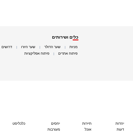
כלים ושירותים
מניות
שער הדולר
שער היורו
דרושים
|
|
|
|
פיתוח אתרים
פיתוח אפליקציות
|
|
יהדות
תיירות
יחסים
כלכליסט
דעות
אוכל
מעורבות