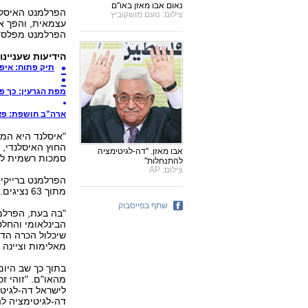
נאום אבו מאזן באו"ם
הפרלמנט האיסלנד
צילום: נועם מושקוביץ
עצמאית, והפך א
הפרלמנט מפלסת 
הידיעות שעניינ
תיק פתוח: איפ
מפת הגרעין: כך פ
ארה"ב חושפת: פצצ
"איסלנד היא המ
החוץ האיסלנדי, 
אבו מאזן. "דה-לגיטימציה
סמכות רשמית להכ
להתנחלות"
צילום: AP
מתוך 63 נציגים.
שתף בפייסבוק
"בה בעת, הפרלמ
הבינלאומי והחלט
שיכלול הכרה הדד
מאלימות וציינה 
בתוך כך שב היום
מהאו"ם. "זוהי זכ
לישראל דה-לגיט
דה-לגיטימציה לה