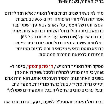
בחיל האוויר, בשנת 1949.
סיד לא נשאר שנים רבות בחיל האוויר, אלא חזר לדרום
אפריקה וללימודי הרפואה. רק ב-1965, בעקבות
הפצרותיו של ויצמן, עלה ארצה באופן רשמי, עבד
כרופא בבית החולים תל השומר וכרופא צוות אוויר
בחברת אל על (שם נשאר עד פרישתו בגיל 85).
במלחמת ששת הימים ובמלחמת יום כיפור שימש
כרופא מוטס וכאיש מילואים זכה להיות ממניחי
היסודות לרפואת החירום המוטסת.
מפקד חיל האוויר החמישי,
דן טולקובסקי
, סיפר ל-
ynet כי היה מודע למחלה ולסבל שפקדו את כהן
בשנים האחרונות: "תמיד הערכתי אותו. הוא היה אדם
וטייס נדיר, סולידי, בעל כושר מנהיגות, מפקד טוב,
ובעל ערכים טובים שהצליח בכל התפקידים שמילא".
בכיר חיל האוויר והמפכ"ל לשעבר, יעקב טרנר, זוכר את