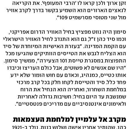
זקן ארוך ולכן קראו לו 'הרבי המעופף'. את הקריאה
לנאצים הארורים הוא השמיע בקשר בדרך לקרב אוויר
מול שני מטוסי מסרשמיט 109".
סימון היה נווט מפציץ בחיל האוויר הדרום אפריקני,
וכמו סיד כהן ז"ל, גם הוא התנדב לחיל האוויר הישראלי
עם הקמת המדינה. "בעזרת האישיות המיוחדת של סיד
הוא הצליח לגבש את הטייסים הוותיקים שהגיעו מכל
התפוצות במסגרת טייסת 101 הצעירה", ממשיך סימון.
"היו שם אנשים לא פשוטים, אבל כולם העריצו וכיבדו
אותו כטייס, כמנהיג, וכאדם עם חוש הומור שלא ידע
פחד כלל. סיד והטייסת לקחו חלק בכל קרב מרכזי
במלחמת השחרור, ואחריה הוא הנחיל את הרוח
שמנשבת עד היום בחיל: חשיבות גדולה לאחריות
ולאימונים אינטנסיביים עם מדריכים פנטסטיים".
מקרב אל עלמיין למלחמת העצמאות
כהן, שהותיר אחריו אישה ושלוש בנות, נולד ב-1921