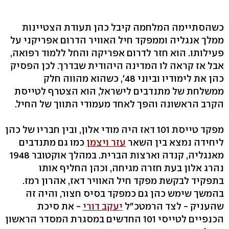
כשהסתיימה המלחמה קיבל כהן תעודת הצטיינות
ממלך אנגליה וממפקד חיל האוויר הדרום אפריקני על
פעילותו. הוא חזר לדרום אפריקה והחל ללמוד רפואה,
אבל אז קראה לו המדינה היהודית שבדרך. לכן הפסיק
כהן את לימודיו וביוני 48', כשהוא מהווה חלק
ממשלחת של מתנדבים לישראל, הוא הצטרף לטייסת
הקרב הראשונה והפך לאחד מעמודי התווך של החיל.
מפקד טייסת 101 דאז היה מודי אלון, ובין חבריו של כהן
ליחידה נמצא בין השאר
עזר ויצמן
כמו גם מתנדבים
מאנגליה, קנדה וארצות הברית. במהלך אוקטובר 1948
נהרג אלון בעת חזרה מגיחה, וכהן החליף אותו
בתפקיד לבקשת מפקד חיל האוויר דאז, אהרון רמז.
בהמשך שימש כהן גם כמפקד בסיס חצור, והיה זה
שהעניק - לצד הרמטכ"ל
יעקב דורי
- את סיכת
הכנפיים לטייסי 101 החדשים במסגרת המסדר הראשון