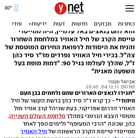
הרבי המעופף הלך לעולמו:
'אדם גדול וטייס גדול'
הוא לחם בנאצים באל עלמיין, היה ממייסדי
טייסת הקרב של חיל האוויר במלחמת השחרור
והניח את היסודות לרפואת החירום המוטסת של
צה"ל. בכירי חיל האוויר נפרדים מד"ר סיד כהן
ז"ל, שהלך לעולמו בגיל 90: "דמות מופת בעל
השפעה מאגית"
אביאל מגנזי
פורסם: 04.12.11, 20:45
"תגידו לנאצים הארורים שהם נלחמים בבן העם
היהודי"
- כך קרא ד"ר סיד כהן ברשת הקשר של חיל
האוויר הדרום אפריקני, בעת שניהל קרב אוויר מול
מטוסי הצבא הגרמני במהלך
מלחמת העולם השנייה
.
כהן, שכונה "הרבי המעופף" ולימים הפך לאחד
ממייסדי טייסת הקרב הראשונה של
חיל האוויר