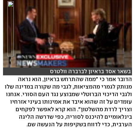
בשאר אסד בראיון לברברה וולטרס
הדובר אמר כי "ממה שהתרחש בראיון, הוא נראה
מנותק לגמרי מהמציאות, לגבי מה שקורה במדינה שלו
hlsjs-lite: Network error
ולגבי הדיכוי הברוטלי שמבוצע נגד העם הסורי. אנחנו
עומדים על זה שהוא איבד את אמינותו בעיני אזרחיו
וצריך לרדת מהשלטון". הוא קרא לאפשר לפקחים
בינלאומיים להיכנס לסוריה, כפי שדרשה הליגה
הערבית, כדי לדווח בשקיפות על הנעשה שם.