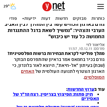
לקראת בחירות: חמאס
הצטרף לאחים המוסלמים
גורם בארגון הכחיש קשר בין המהלך לבין האביב
הערבי והצהיר: "נמשיך לשאת בדגל ההתנגדות
החמושה כל עוד יש כיבוש"
אליאור לוי
פורסם: 10.12.11, 11:57
מהלך פוליטי לקראת הבחירות ברשות הפלסטינית?
גורם בכיר בחמאס אמר בראיון שהתפרסם הבוקר
(שבת) בעיתון "אל-חיאת", היוצא לאור בלונדון, כי
הארגון הצטרף לתנועה העולמית של
האחים
המוסלמים
.
עוד ב
ערוץ החדשות
:
תיק פתוח: הפיצוץ בצריפין, רצח הד"ר של
האסירים