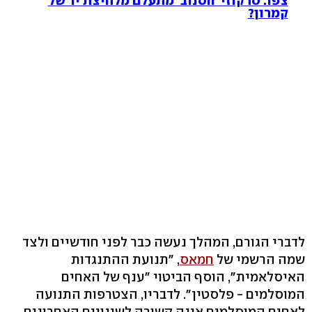
צפו: סרקוזי 'הסנוב' מתעלם מלחיצת יד של
קמרון?
לדברי הגורם, המהלך נעשה כבר לפני חודשיים ולצד
שמה הרשמי של
חמאס
, "תנועת ההתנגדות
האיסלאמית", הוסף הביטוי "ענף של האחים
המוסלמים - פלסטין". לדבריו, הצטרפות התנועה
לאחים המוסלמים אינה קשורה לשינויים האחרונים