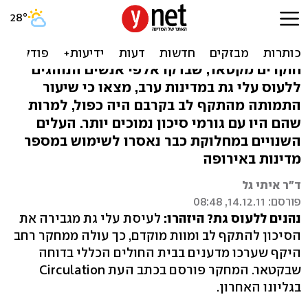
מחקר: לעיסת גת מכפילה
הסיכון להתקף לב
חוקרים מקטאר, שבדקו אלפי אנשים הנוהגים
ללעוס עלי גת במדינות ערב, מצאו כי שיעור
התמותה מהתקף לב בקרבם היה כפול, למרות
שהם היו עם גורמי סיכון נמוכים יותר. העלים
השנויים במחלוקת כבר נאסרו לשימוש במספר
מדינות באירופה
ד"ר איתי גל
פורסם: 14.12.11, 08:48
נהנים ללעוס גת? היזהרו:
לעיסת עלי גת מגבירה את
הסיכון להתקף לב ומוות מוקדם, כך עולה ממחקר רחב
היקף שערכו מדענים בבית החולים הכללי בדוחה
שבקטאר. המחקר פורסם בכתב העת Circulation
בגליונו האחרון.