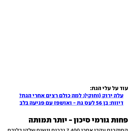
עוד על עלי הגת:
עלה ירוק (וחוקי): למה כולם רצים אחרי הגת?
דיווח: בן 56 לעס גת - ואושפז עם פגיעה בלב
פחות גורמי סיכון - יותר תמותה
החוקרים עקבו אחרי 7,400 גברים ונשים שלקו בליבם