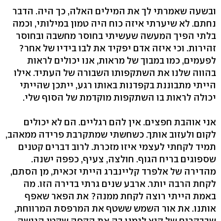
ובשעה שאמרתי לך את המילים האלה, כך היה. הדבר
נחתם. לא שיערתי איזה כוח היה טמון במילותי, וכמה
בלתי הפיך המעשה שעשיתי בחוסר מחשבה ובחוסר
זהירות. וכי איזה אדם יפקיד את לבו בידיו של אחר?
לפעמים, כמו במבוך של מראות, אנו יכולים לראות
בהווה שלנו את השתקפותו השבורה של העתיד. אילו
הייתי מתבוננת בקפדנות באותו רגע, ייתכן שהייתי
יכולה לראות בו השתקפות מוקדמת של הסוף שלי.
אני אוהבת חפצים. אין להם רגליים. הם לא יכולים
לקום ולעזוב אותך. כשחשתי שמתקרבת פרידה ממאהב,
תמיד לקחתי לעצמי איזו מזכרת. לרוב דברים קטנים
שספוגים בריח הגוף. חולצה, צעיף, כפפה ישנה.
מהדירה של אלפרד קליינברג הייתי זכאית, מן הסתם,
לקחת הרבה יותר. ארבע שנים גרתי בדירה הזו. מה
באמת הייתי רוצה לקחת ממנה? את הפאר שאפף
אותנו. את אור השמש ששטף את המרפסת המרווחת,
שבבקרים של קיץ לגמנו בה את הקפה שקטי הגישה