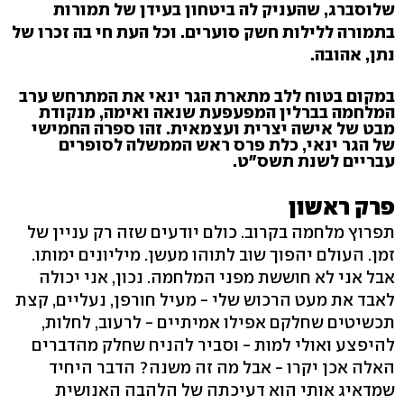
שלוסברג, שהעניק לה ביטחון בעידן של תמורות
בתמורה ללילות חשק סוערים. וכל העת חי בה זכרו של
נתן, אהובה.
במקום בטוח ללב מתארת הגר ינאי את המתרחש ערב
המלחמה בברלין המפעפעת שנאה ואימה, מנקודת
מבט של אישה יצרית ועצמאית. זהו ספרה החמישי
של הגר ינאי, כלת פרס ראש הממשלה לסופרים
עבריים לשנת תשס"ט.
פרק ראשון
תפרוץ מלחמה בקרוב. כולם יודעים שזה רק עניין של
זמן. העולם יהפוך שוב לתוהו מעשן. מיליונים ימותו.
אבל אני לא חוששת מפני המלחמה. נכון, אני יכולה
לאבד את מעט הרכוש שלי - מעיל חורפן, נעליים, קצת
תכשיטים שחלקם אפילו אמיתיים - לרעוב, לחלות,
להיפצע ואולי למות - וסביר להניח שחלק מהדברים
האלה אכן יקרו - אבל מה זה משנה? הדבר היחיד
שמדאיג אותי הוא דעיכתה של הלהבה האנושית