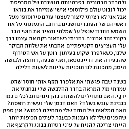
ולהרהר הרהורים. בפרטיותה הנשגבת של המרפסת
יכול לנבוט עולם פילוסופי אישי שמייחד את בוראו.
אבל אני לא רציתי ליצור לעצמי עולם פילוסופי מעל
ראשיהם של העוברים ושבים ברחוב. התענגתי על אור
השמש הוורוד שנפל על שמלתי והאיר את חוטי הבד
כקורי זהב ארוגים. נהניתי כשהאור רקם את עצמו דרך
עלי העציצים הקטיפתיים. אהבתי את שלוות הבוקר
שלנו, כשאלפרד שקוע בעיתון, רוטן על אש הטירוף
שהבעירה את הרייכסטאג, ואני שבעה, רחוצה ולבושה
היטב, מתכננת לנו תוכניות עליזות לשעות הלילה.
בשנה שבה פגשתי את אלפרד תקף אותי חוסר שקט.
עמדתי מול המראה בחדר ההלבשה שלי ובחנתי את
ירכַי. האם מתחילים להשתרג בהן נימים תכלכלים כמו
בגבינת עובש בשלה? האם הבטן שלי נעשית רופסת?
האם המלאוּת של החזה שלי מתחילה לכמוש? אין ספק
שהפנים שלי לא רעננות כבעבר. לעתים תכופות יותר
הייתי צריכה להניח על עיני רטיות בבונג ולקרצף את