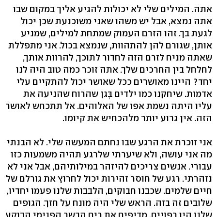
אתה. המילים שלי לא יכולות להגיע אליך במקום שבו
אתה נמצא, אבל יש משהו שאני משוכנעת שכן יכול
לגעת בך. זהו הזרם העמוק שמתחת למילים, שמניע
אותן, שגורם להן להתהוות, שנמצא בכול. אני מתפללת
שאתה מניח לזרם הזה לחדור לתוכך, להרוות אותך,
לחלחל בין החרכים שלך. אתה זוכר כמה טוב היה לנו
יחד? היינו מאושרים ככל שאושר יכול להתקיים עלי
אדמות. שיחקנו כמו ילדים בְּגן שהרוח שהניעה את
עליו היתה נשמת אפו של האלוהים. אל תתכחש לאושר
הזה. אין גרוע יותר מלהכחיש את קיומו.
אני זוכרת את הרגע שבו נחתם המעשה שלי. לא הבנתי
מה אני עושה, ולא שיערתי שלרגע תהיה משמעות כזו
עבורי. אנשים צריכים להיזהר במילותיהם, אבל אני לא
נזהרתי. רגע של חוסר זהירות יכול לחרוץ את גורלם של
חיים שלמים. שכבנו חבוקים, הלבבות שלנו פעמו יחדיו,
שלובים זה בזה. הראש שלי היה מונח על חזך. הגופים
שלנו היו רפויים, מדיפים את ריח הבשר הפנימי הבוקע