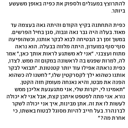
להתרוצץ במעגלים ולספוק את כפיה באופן משעשע
ביותר.
כפית התחתנה בקיץ הקודם והיתה גאה בעצמה עד
מאוד. בעלה היה גבר נאה וגבוה, סגן בחיל הפרשים.
במשך זמן רב הבטיחה לבוא לבקר אותנו, וכשהופיעה
סוף־סוף במועדון, היתה מלווה בבעלה. הוא נראה
מתוח ועצבני. "אני לא משתגע לראות אותך כאן," אמר
לה, למרות שפגש בה לראשונה במקום זה ממש. לצדו,
כפית נראתה אפילו עוד יותר קטנטונת. "תבואי לבקר
אותנו כשהוא ילך לקסרקטין שלו," לחשנו לה כשהוא
הפנה את מבטו, והיא נאנחה מעומק חזה הקטן.
"תאמינו לי, יקרות שלי, אני מתגעגעת אליכן ממש
נורא. אני מתה לפטפט איתכן קצת, אבל אני לא יכולה
לעשות לו את זה. אתן מבינות, איך אני יכולה לשקר
לברנהרד. בעל חייב להיות מסוגל לבטוח באשתו, כי
אחרת מה?"