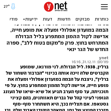
המקום הבטוח של הגר ינאי
לני מורנאו, שמופע הקברטים שלה זיכה אותה
בכינוי "הברבור השחור של ברלין", ניצבת על
הבמה במועדון אפלולי ומעלה את מופע חייה,
אדישה לקול ההמון המתפרע בליל הבדולח
המתרחש בחוץ. פרק מ"מקום בטוח ללב", ספרה
החדש של הגר ינאי
ynet
פורסם: 31.12.11, 16:16
ברלין, 1938. ליל הבדולח. לני מורנאו, שמופע
הקברטים שלה זיכה אותה בכינוי "הברבור השחור של
ברלין", ניצבת על הבמה במועדון אפלולי ומעלה את
מופע חייה, אדישה לקול ההמון המתפרע בחוץ. על פי
תוכניתה, עד סוף הערב תגיע אל שיא-שיאו של העונג
הגופני לעיני קהל של גברים תאוותנים, בהם קציני
גסטאפו. אם תצליח בכך, היא תשתחרר סוף-סוף
מזכרו הפוצע של נתן, המאהב היהודי האבוד שלה, ובו