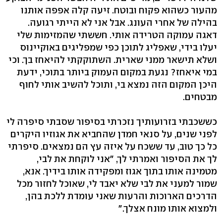
מהעור כשהוא פקוח ובוטח. זיעה קלה אפפה אותנו
בהילה של אחרי העונג. אבל אני לא הייתי רגועה.
דאגה עמוקה הטרידה אותי. חששתי שהמזימות שלי
יעלו בידי, שאפליג לתוכן כפי שמפליגים באוקיינוס
ושלא תישאר ממני שארית. השתוקקתי להיאחז בך. וכי
במי איאחז? נגעת במקום העמוק ביותר בתוכי, ידעת
היכן המקום הזה נמצא בי, ותוכל להשיב אותי לחוף
מבטחים.
כששכבתי בזרועותיך נזכרתי בסיפור שסבתי סיפרה לי
לפני שנים, על סנאי חמדן שהחביא את אגוזיו היקרים
כל כך טוב, עד ששכח על איזה עץ הם נמצאים. סיפרתי
לך את הסיפור ואמרתי לך, "אני לוקחת את לבי,
מטמינה אותו בתוך אגוז ומפקידה אותו בידיך. אנא,
שמור למעני את לבי שלא יאבד לי, שאוכל לחזור מכל
הדרכים הארוכות והרעות שאני עומדת ללכת בהן,
ולמצוא אותו מונח אצלך."