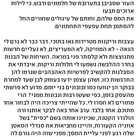
העור שסביבן בתערובת של חלמונים ודבש, כי לילות
ארוכים תבעו
את המס שלהם, וחותם של עיגולים שחורים החל
להסתמן תחת עפעפי התחתונים.
עצבות וריקנות מטרידות גאו בתוכי. דבר כבר לא גרם לי
הנאה - לא המוזיקה, לא המעריצים, לא נעליים חדשות
מתנוצצות ולא קלסתר פני במראה. השיחות של הבנות
בחדר ההלבשה נשמעו לי חלולות וריקות. איבדתי את
הסבלנות להקשיב לפרשיות האהבהבים שגרמו להן
התרגשות כזו, ושהן עצמן ידעו בעומק לבן שעד למחרת
בבוקר הן יגוועו כמו זבובונים בני יומם. מדוע לא פרשתי
מהעסק בזמן, כפי שעשו רבות ונבונות ממני? הרי
מחזרים לא חסרו לי. כל שהייתי צריכה היה לבחור אחד
מתוכם. אחד בלבד. ערב אחד באה לבקר אותנו ורה
הולנדר הקטנה, שכינינו אותה בשם "כפית" בשל
אוזניה הקעורות, והיינו מחביאות את סנדלי הסאטן
שלה רגע לפני עליית המסך, מפני שזה היה גורם לה