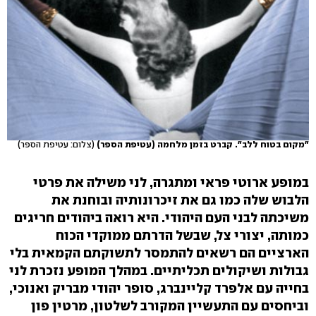
"מקום בטוח ללב". קברט בזמן מלחמה (עטיפת הספר)
(צלום: עטיפת הספר)
במופע ארוטי פראי ומתגרה, לני משילה את פרטי
הלבוש שלה כמו גם את זיכרונותיה ובוחנת את
משיכתה לבני העם היהודי. היא רואה ביהודים חריגים
כמותה, יצורי צל, שבשל הדרתם ממוקדי הכוח
הארציים הם רשאים להתמסר לתשוקתם הקמאית בלי
גבולות ושיקולים תכליתיים. במהלך המופע נזכרת לני
בחייה עם אלפרד קליינברג, סופר יהודי מבריק ואנוכי,
וביחסים עם התעשיין המקורב לשלטון, מרטין פון