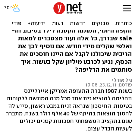
אין דבר כזה כסף קטן -
תפנימו ותחסכו בגדול
הקפה היומי, המתנה הקטנה לילד בסיבוב וה-
sale שבדרך, כל אלה ועוד מצטברים למאות
ואלפי שקלים מידי חודש. אם נוסיף לכך את
הריבית שיכולנו לקבל אם היינו חוסכים את
הכסף, נגיע לכרבע מיליון שקל בעשור. איך
סותמים את הדליפה?
גיל אורלי
פורסם: 23.12.11, 19:06
בשנת 1987 חברת התעופה אמריקן איירליינס
החליטה להוציא זית אחד מכל מנה המוגשת ללקוחות
בטיסות. החיסכון שנראה זניח במבט ראשון, סייע לה
לחסוך הוצאות בהיקף של 40 אלף דולר בשנה. מתברר,
שגם בתקציב המשפחתי חסכונות קטנים יכולים
לעשות הבדל עצום.