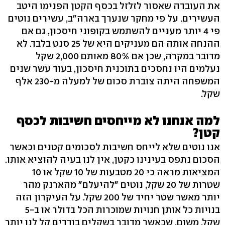
את העובדה שאסור לזלזל בכסף הקטן הפנימו היטב
העשירים. על פי מחקר שנערך בארה"ב, עשירים נוטים
פי 4 יותר מעניים להשתמש בקופוני חיסכון, גם אם
ההנחה אותה הם מעניקים היא של 25 סנט בלבד. לא
מדובר במקרה, שכן אם 80% מאותם 2,000 שקל
נעלמים היו נחסכים בתוכנית חיסכון, בעוד עשר שנים
המשפחה היתה צוברת סכום של למעלה מ-230 אלף
שקל.
למה אנחנו לא מייחסים חשיבות לכסף
קטן?
אנו נוטים שלא לייחס חשיבות לסכומים קטנים וכאשר
הסכום נתפס בעינינו כקטן, אין לנו בעיה להוציא אותו.
המציאות מראה כי 20 מטבעות של 10 שקל או 10
שטרות של 20 שקל, נוטים "להיעלם" מהארנק מהר
יותר מאשר שטר יחיד של 200 שקל. על העיקרון הזה
בנויות כל אותן חנויות שמוכרות הכל בדולר או ב-5
שקל. משום, שכאשר מדובר בשקלים בודדים קל לנו יותר