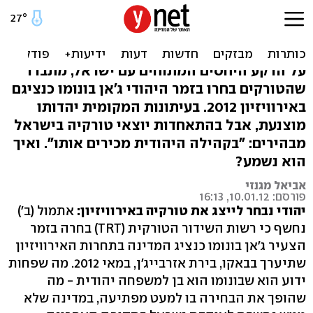
שליח טורקיה לאירוויזיון
2012: זמר יהודי
על הרקע היחסים המתוחים עם ישראל, מתברר
שהטורקים בחרו בזמר היהודי ג'אן בונומו כנציגם
באירוויזיון 2012. בעיתונות המקומית יהדותו
מוצנעת, אבל בהתאחדות יוצאי טורקיה בישראל
מבהירים: "בקהילה היהודית מכירים אותו". ואיך
הוא נשמע?
אביאל מגנזי
פורסם: 10.01.12, 16:13
יהודי נבחר לייצג את טורקיה באירוויזיון:
אתמול (ב')
נחשף כי רשות השידור הטורקית (TRT) בחרה בזמר
הצעיר ג'אן בונומו כנציג המדינה בתחרות האירוויזיון
שתיערך בבאקו, בירת אזרבייג'ן, במאי 2012. מה שפחות
ידוע הוא שבונומו הוא בן למשפחה יהודית - מה
שהופך את הבחירה בו למעט מפתיעה, במדינה שלא