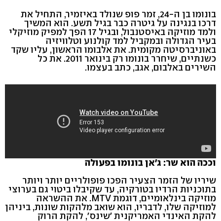
בונומו בן ה-24, זמר פופ שנולד באיזמיר, התחיל את
דרכו בנגינה על גיטרה כבר בגיל תשע. הוא המשיך
ולמד מוזיקה באיסטנבול, ובגיל 17 הפך למפיק מוזיקלי
בעיר הגדולה ובמקביל למד קולנוע וטלוויזיה
באוניברסיטה מקומית. את אלבומו הראשון, עליו שקד
כשנתיים, שיחרר בונומו רק בינואר 2011. את כל
השירים באלבום, אגב, כתב בעצמו.
וככה הוא שר: ג'אן בונומו בפעולה
שיריו של הזמר הצעיר הפכו פופולריים יותר ויותר
בתוכניות הרדיו בטורקיה, עד שקיבלו ביטוי גם בערוצי
מוזיקה בינלאומיים, דוגמת MTV. את ההשראה
למוזיקה שלו, לדבריו, הוא שואב מלהקות שונות, ביניהן
להקת האינדי האמריקנית 'שינס', להקת הרוק