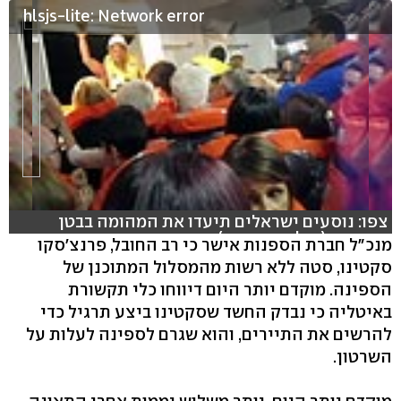
hlsjs-lite: Network error
צפו: נוסעים ישראלים תיעדו את המהומה בבטן
האונייה (צילום: דוד דור)
מנכ"ל חברת הספנות אישר כי רב החובל, פרנצ'סקו
סקטינו, סטה ללא רשות מהמסלול המתוכנן של
הספינה. מוקדם יותר היום דיווחו כלי תקשורת
באיטליה כי נבדק החשד שסקטינו ביצע תרגיל כדי
להרשים את התיירים, והוא שגרם לספינה לעלות על
השרטון.