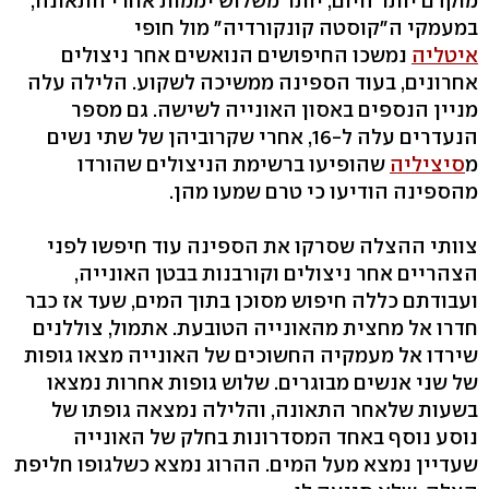
מוקדם יותר היום, יותר משלוש יממות אחרי התאונה,
במעמקי ה"קוסטה קונקורדיה" מול חופי
איטליה
נמשכו החיפושים הנואשים אחר ניצולים
אחרונים, בעוד הספינה ממשיכה לשקוע. הלילה עלה
מניין הנספים באסון האונייה לשישה. גם מספר
הנעדרים עלה ל-16, אחרי שקרוביהן של שתי נשים
מ
סיציליה
שהופיעו ברשימת הניצולים שהורדו
מהספינה הודיעו כי טרם שמעו מהן.
צוותי ההצלה שסרקו את הספינה עוד חיפשו לפני
הצהריים אחר ניצולים וקורבנות בבטן האונייה,
ועבודתם כללה חיפוש מסוכן בתוך המים, שעד אז כבר
חדרו אל מחצית מהאונייה הטובעת. אתמול, צוללנים
שירדו אל מעמקיה החשוכים של האונייה מצאו גופות
של שני אנשים מבוגרים. שלוש גופות אחרות נמצאו
בשעות שלאחר התאונה, והלילה נמצאה גופתו של
נוסע נוסף באחד המסדרונות בחלק של האונייה
שעדיין נמצא מעל המים. ההרוג נמצא כשלגופו חליפת