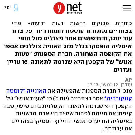
חברת הספנות: הקפטן סטה
מהנתיב ללא רשות
בצהריים נטתה ה"קוסטה קונקורדיה" על צדה
עוד יותר, והחיפושים אחר ניצולים מול חופי
איטליה הופסקו בגלל מזג האוויר. צוללנים אספו
את הקופסה השחורה. חברת הספנות: "טעות
אנוש" של הקפטן היא שגרמה לתאונה. 16 עדיין
נעדרים
AP
עודכן: 16.01.12, 13:12
מנכ"ל חברת הספנות שהפעילה את
האונייה "קוסטה
קונקורדיה"
אמר בצהריים (יום ב') כי "טעות אנוש" של
הקפטן היא שגרמה לתאונה הקטלנית ביום שישי, שבה
קיפחו את חייהם לפחות שישה בני אדם. הרשויות
באיטליה הודיעו כי אנשי החילוץ הפסיקו בצהריים
את עבודתם.