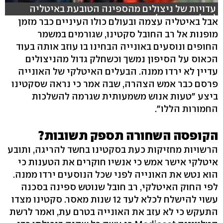
עדויות של ניצולים מהספינה הטובעת באיטליה
(צילום: רויטרס)
אבל באיטליה עצמה ובעולם כולו העיניים כבר מזמן
מופנות אל רב החובל סקטינו, שגורמים במשמר
החופים ונוסעים באונייה הבחינו בו עוזב אותה בעוד
הכאוס על הסיפון נמשך וכשחלק גדול מהניצולים
עדיין לא ירדו ממנה. הבעלים האיטלקי של האונייה
פרסם כבר אמש הצהרה, שבה אמר כי נראה שסקטינו
ביצע "טעות אנוש משמעותית שגרמה להשלכות
החמורות הללו".
הקופסה השחורה תספק תשובות?
הרשויות מחזיקות כעת בסקטינו בחשד להריגה, ותובע
איטלקי אישר אמש כי אנשיו חוקרים את הטענות כי
הוא נטש את האונייה לפני שכל הנוסעים ירדו ממנה.
לפי החוק האיטלקי, רב חובל שנוטש ספינה בסכנה
עשוי להישלח לכלא לעד 12 שנות מאסר. סקטינו מצדו
התעקש כי לא עזב את האונייה בטרם עת, ואמר לרשת