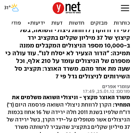
דו"ח: משרד האוצר קיצץ
בסיוע לקרן ניצולי השואה
לפי דו"ח הקרן לרווחת ניצולי השואה, בשל
קיצוץ של 37 מיליון שקלים בתקציב ירד
ב-10,000 מספר הניצולים המקבלים ממנה
תמיכה: "הדור הצעיר לא יסלח לנו". עוד עולה כי
מספרם של הניצולים עומד על 210 אלף, וכל
שעה מת אחד מהם. משרד האוצר: תקציב סל
השירותים לניצולים גדל פי 7
עומרי אפרים
פורסם: 25.01.12, 17:49
משרד האוצר מקצץ - וניצולי השואה משלמים את
המחיר:
הקרן לרווחת ניצולי השואה פרסמה היום (ד')
דו"ח שלפיו בשנת 2011 חלה ירידה של 16 אחוז בכמות
הניצולים אשר מטופלים על-ידי הקרן, בשל ירידה של
37 מיליון שקלים בתקציב שהעביר לרשותה משרד