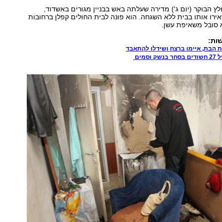
לץ הבוקר (יום ג') מדירה שעלתה באש בבניין מגורים באשדוד,
ירו אותו בבית ללא השגחה. הוא פונה לבית החולים קפלן ברחובות
 סובל משאיפת עשן.
ות:
ת הבת, איימו ברצח ושידלו להתאבד
וסמים