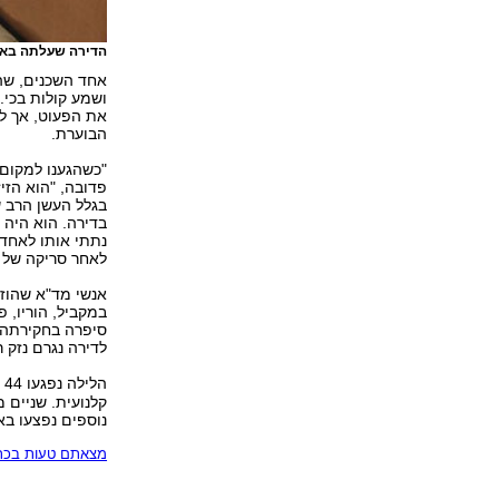
הדירה שעלתה בא
אחד השכנים, שה
ושמע קולות בכי.
את הפעוט, אך ל
הבוערת.
"כשהגענו למקום 
פדובה, "הוא הזי
בגלל העשן הרב 
בדירה. הוא היה 
נתתי אותו לאחד 
לאחר סריקה של ה
אנשי מד"א שהוזע
במקביל, הוריו, 
סיפרה בחקירתה 
לדירה נגרם נזק ר
הלילה נפגעו 44 בני אדם בשריפה שפרצה בבניין מגורים ב
קלנועית. שניים 
נוספים נפצעו באו
מצאתם טעות בכתב