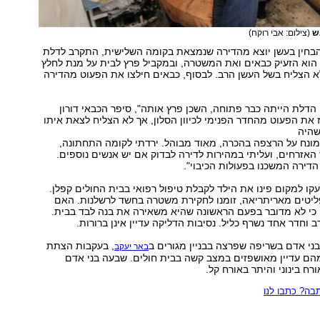
ש
(צילום: אבי רוקח)
בחין בעשן יוצא מהדירה שנמצאת בקומה השלישית, התקרב לדלת
 הוא הזעיק כבאים ואת המשטרה, ובמקביל פרץ לבית על מנת לחלץ
א הצליח בשל העשן הרב. לבסוף, כבאים חילצו את הפעוט מהדירה
הדלת הייתה כבר פתוחה, השכן פרץ אותה", סיפר הכבאי דורון
ז את הפעוט מהחדר הפנימי לכיוון הסלון, אך לא הצליח לצאת איתו
שהיה
מונח על הרצפה בהכרה, מאוד מבוהל. ירדתי לקומה התחתונה,
האזרחים, ועליתי במהירות לדירה לבדוק אם יש אנשים נוספים.
דירה המשכנו בפעולות הכיבוי".
קו למקום פינו את הילד לקבלת טיפול רפואי בבית החולים קפלן.
פליטים מאריתריאה, זומנו לחקירת משטרה בחשד לרשלנות. האם
כי לא מדובר בפעם הראשונה שהיא משאירה את בנה לבד בבית.
ב וחדר אחד נשרף כליל. נסיבות הדליקה עדיין אינן ברורות.
, בעקבות הצתת
באר יעקב
מהם עדיין מאושפזים במצב קשה בבית חולים. שבעה בני אדם
רח בינוני והיתר באורח קל.
ה? כתבו לנו