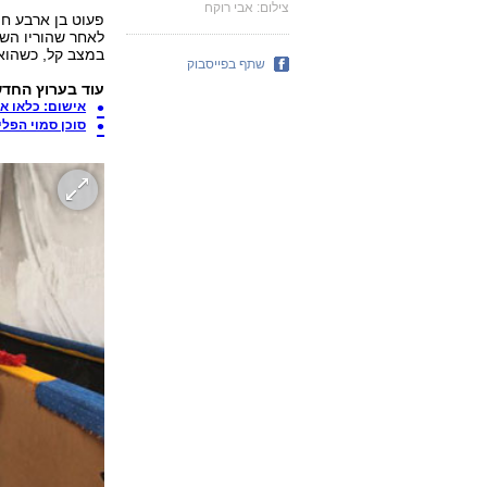
צילום: אבי רוקח
פעוט בן ארבע חו
לאחר שהוריו השא
במצב קל, כשהוא
שתף בפייסבוק
עוד בערוץ החדש
אישום: כלאו א
סוכן סמוי הפליל 27 חשודים בסחר בנשק 