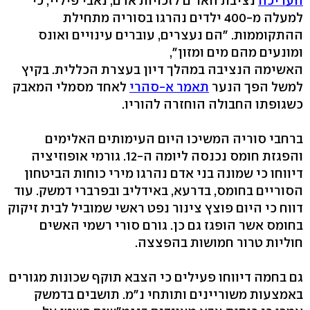
העריכה
נציבת האו"ם לזכויות אדם, נאבי פיליי, כי
למעלה מ-400 ילדים נהרגו בסוריה מתחילת
ההתקוממות. "הם נעצרים, עוברים עינויים ואונס
ומונעים מהם מים ומזון",
האשימה הנציבה במהלך דיון בעצרת הכללית. בקיץ
למשל הפך הנער
תאמר א-סהרי
לאחד מסמלי המאבק
כשגופתו החבולה הוחזרה להוריו.
ברחבי סוריה המשיכו היום העימותים האלימים
והפגזת חומס נכנסה ליומה ה-12. גורמי אופוזיציה
דיווחו כי שמונה בני אדם נהרגו מירי כוחות הביטחון
הסוריים בחומס, בדרעא, באידליב ובפרברי דמשק. עוד
דווח כי היום פוצץ צינור נפט ראשי שמוביל לבית זיקוק
בחומס אשר הופגז גם כן. גורם סורי רשמי האשים
חוליות טרור חמושות בהפצצה.
גם בחמה דיווחו פעילים כי הצבא תוקף שכונות מגורים
באמצעות משוריינים ותותחי נ"מ. תושבים בדמשק