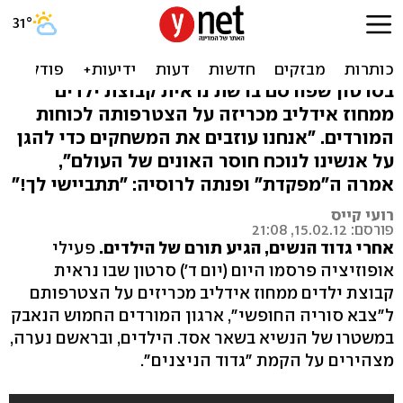
גדוד ילדים בסוריה: "עורקים
מבתי הספר". צפו
בסרטון שפורסם ברשת נראית קבוצת ילדים
ממחוז אידליב מכריזה על הצטרפותה לכוחות
המורדים. "אנחנו עוזבים את המשחקים כדי להגן
על אנשינו לנוכח חוסר האונים של העולם",
אמרה ה"מפקדת" ופנתה לרוסיה: "תתביישי לך!"
רועי קייס
פורסם: 15.02.12, 21:08
אחרי גדוד הנשים, הגיע תורם של הילדים.
פעילי
אופוזיציה פרסמו היום (יום ד') סרטון שבו נראית
קבוצת ילדים ממחוז אידליב מכריזים על הצטרפותם
ל"צבא סוריה החופשי", ארגון המורדים החמוש הנאבק
במשטרו של הנשיא בשאר אסד. הילדים, ובראשם נערה,
מצהירים על הקמת "גדוד הניצנים".