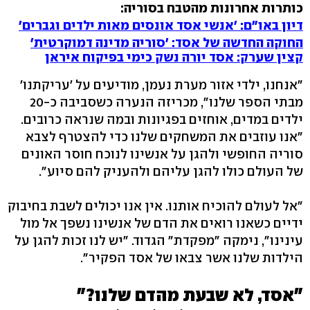
כותרות אחרונות מהטבח בסוריה:
דיון באו"ם: 'אנשי אסד אונסים מאות ילדים וגברים'
החוקה החדשה של אסד: 'סוריה מדינה דמוקרטית'
קצין שערק: אסד יורה נשק כימי בפיקוח איראן
"אנחנו, ילדי אזור מערת נעמן, מודיעים על 'עריקתנו'
מבתי הספר שלנו", מכריזה הנערה כשסביבה כ-20
ילדים במדים, אוחזים בפגיונות ובמה שנראה כרובים.
"אנו עוזבים את המשחקים שלנו כדי להצטרף לצבא
סוריה החופשי ולהגן על אנשינו לנוכח חוסר האונים
של העולם כולו להגן עליהם ולהעניק להם סיוע".
"אל לעולם להוכיח אותנו. אין אנו יכולים לשבת בחיבוק
ידיים כשאנו רואים את הדם של אנשינו נשפך אל מול
עינינו", נימקה "מפקדת" הגדוד. "יש לנו זכות להגן על
הילדות שלנו אשר צבאו של אסד הפקיר".
"אסד, לא שבעת מהדם שלנו?"