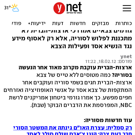
דיווח: ארה"ב מפעילה
מל"טים בשמי סוריה
גורמים צבאיים אמרו כי ארצות-הברית לא
מתכננת לפלוש לסוריה, אלא רק לאסוף מידע
נגד הנשיא אסד ופעילות הצבא
ynet
פורסם: 18.02.12, 11:22
ארצות-הברית עוקבת מקרוב מאוד אחר הנעשה
בסוריה?
כמה מטוסים ללא טייס של צבא
ארצות-הברית חגים בשמי סוריה ועוקבים אחר
המתקפות של צבא אסד על אנשי האופוזיציה ואזרחים
חפים מפשע. כך אמרו גורמי ביטחון אמריקנים לרשת
NBC, המפרסמת את הדברים הבוקר (שבת).
עוד חדשות מסוריה:
רק סמלית: עצרת האו"ם גינתה את המשטר הסורי
חבר בעת צרה: הוגו צ'אבס שולח סולר לאסד