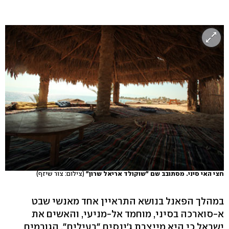
חצי האי סיני. מסתובב שם "שוקולד אריאל שרון"
(צילום: צור שיזף)
במהלך הפאנל בנושא התראיין אחד מאנשי שבט
א-סוארכה בסיני, מוחמד אל-מניעי, והאשים את
ישראל כי היא מייצרת ג'ינסים "רעילים", הגורמים