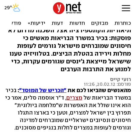
טענות במצרים: ישראל
מרעילה עופות. וגם ג'ינס
תיאוריות הקונספירציה אצל השכנה מדרום לא
פוסקות: בכיר במשרד הבריאות מאשים כי
חיסונים שמוברחים מישראל גורמים לעופות
מחלות וירידה בהטלת הביצים. בטלוויזיה טענו
שישראל מייצאת ג'ינסים שגורמים עקרות, כדי
למנוע את התרבות הערבים
רועי קייס
פורסם: 20.02.12, 11:26
מהאנשים שהביאו לכם את
"הכריש של המוסד"
:
בכיר
במשרד הבריאות של
מצרים
, ד"ר אוסמה סלים, אמר כי
הוא אינו שולל את האפשרות ש"מלחמה ביולוגית"
תפרוץ בין ישראל למצרים, וטען כי בארצו התגלו
חיסונים ונסיובים ישראליים שמוברחים למדינה
וגורמים לעופות במצרים לחלות בנגיפים מסוכנים.