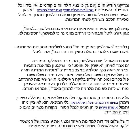
קני הודיע היום (יום ג') כי בניגוד לדיווחים קודמים, אין בידיו כל
הספינות האיראניות
. באיראן
שחצו את תעלת סואץ
עגנו בנמל בסוריה
הגיעו בשבת לנמל טרטוס שבצפון סוריה כדי לערוך תמרון ימי לחיל
במסגרת הסכם משותף לשתי המדינות.
יקציה לכך שהספינות האיראניות עגנו אי פעם בנמל סורי כלשהו",
ון ג'ורג' ליטל והבהיר כי ארה"ב מאמינה כי למעשה, "הספינות לא
 כל דבר "ראוי לציון באופן מיוחד" בנוגע לשליחת הספינות האחרונה.
עבר שגרתי למדי בתעלת סואץ וחזרה דרכה", אמר ליטל.
מדת בניגוד לדיווח משלשום, מפי גורם במחלקת המדינה
ם אמר לעיתון "א-שרק אל-אווסט" כי וושינגטון מודאגת מהגעת
וכי היא רואה בכך הסלמה במצב במדינה. "מזכירת המדינה חזרה
תה של איראן במשטרו של בשאר אסד היא הימור כושל משום
פול בקרוב ומוכיחה שלרפובליקה האיסלאמית יש שאיפות להתרחב
צעות תמיכתה בסוריה ובחיזבאללה בלבנון. כעת נראה שאיראן
ות ושולחת ספינות מלחמה כדי לתמוך באסד", אמר אז הגורם.
 על עגינת הספינות, אמר מפקד חיל הים של איראן, חביבוללה סיארי,
שימתן
, עלי חמינאי. הוא לא ציין מהו
בפקודת המנהיג העליון של איראן
אתמול
כי הן הגיעו לנמל הסורי. מקורות מצריים טענו כי
אישרה איראן
זיציה הסורית.
 של שלום וידידות למדינות האזור ומציג את עוצמתו של המשטר
יקה האסלאמית", צוטט סיארי בסוכנות הידיעות האיראנית