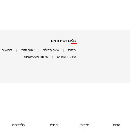
כלים ושירותים
מניות
שער הדולר
שער היורו
דרושים
|
|
|
|
פיתוח אתרים
פיתוח אפליקציות
|
|
יהדות
תיירות
יחסים
כלכליסט