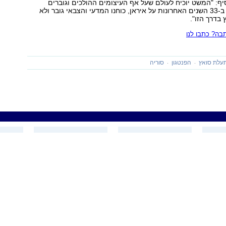
יף: "המשט יוכיח לעולם שעל אף העיצומים ההולכים וגוברים
שהטילו האויבים ב-33 השנים האחרונות על איראן, כוחנו המדעי והצבאי גובר ולא
בדרך הזו".
ה? כתבו לנו
עלת סואץ
הפנטגון
סוריה