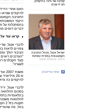
קפיצה של 70% בהיקפים,
תוך 4 שנים
האם אחרי היריד
להיקפים שנראו כ
היקפי המשכנתאות
בהסתכלות על חו
דברים דומים מוש
קראו עוד על
לדברי אנגל, שדי
צפויים לראות בז
הציבור הולך ומפנ
ישראל אנגל, מנהל החטיבה
"הצרכנים רואים
הקמעונאית במזרחי-טפחות
צילום: אבשלום ששוני
מצד הקבלנים רו
לשגרה".
שתף בפייסבוק
להיקפים כה גדו
לדברי אנגל, ירי
בינלאומיות בתחו
להלוואות משכנתא
תקנות
בזול, מה שהגדיל