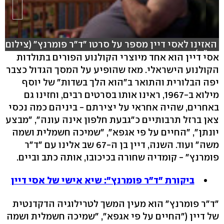
האזינו לאסי דיין מספר על סרטו "ד"ר פומרנץ" (צילום:
יח"צ)
אסי דיין הוא אחד מיוצרי הקולנוע הפורים בתולדות
הקולנוע הישראלי. מאז שהופיע על המסך הגדול כצבר
יפה הבלורית והתואר ב"הוא הלך בשדות" של יוסף
מילוא ב-1967, ראינו אותו בסרטים רבים, וחזינו גם
באחרים, שהיה אחראי על יצירתם - ביניהם כמה נכסי
צאן ברזל תרבותיים כ"גבעת חלפון אינה עונה", "מבצע
יונתן", "החיים על פי אגפא", "שמיכה חשמלית ושמה
משה" ועוד. השנה, דיין בן ה-67 שב אלינו עם "ד"ר
פומרנץ" - קומדיה שחורה בכיכובו, אותה כתב וביים.
ביקורת "ד"ר פומרנץ": שיא אישי של אסי דיין
"ד"ר פומרנץ" הוא מעין המשך לטרילוגיה הדקדנטית
של דיין ("החיים על פי אגפא", "שמיכה חשמלית ושמה