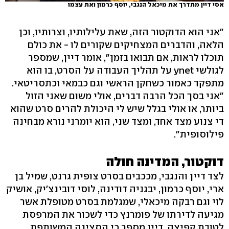
אסי דיין מתדרך את מיכאל הנגבי, יוסף כרמון ואת עצמו
"אני הוא הדוקטור הזה, שאת עלילותיו, וצרותיו, וכן
הלאה, והדברים המצחיקים שקורים לו - את כולם
תוכלו לראות, אם תבואו בזמן", אומר דיין, שמספר
לגולשי ynet על תהליך העבודה על הסרט, בו הוא
מתפקד כאמור כשחקן הראשי וגם כבמאי וכתסריטאי.
"אני בסך הכל הרבה דברים, אולי משום שאני הזול
ביותר, או אולי בגלל שיש לי היכולת להרים סרט שהוא
די צנוע מצד אחד, ומצד שני, הוא יומרני נורא מבחינה
פילוסופית".
דוקטור, המדינה חולה
לצד דיין והנגבי, מככבים בסרט צופית גרנט, שמיל בן
ארי, יוסף כרמון, יבגניה דודינה, לוסי דובינצ'יק, אושיק
לוי וגם רבקה מיכאלי, שמגלמת בסרט מטופלת אשר
מגיעה לדירתו של פומרנץ כדי לשכור את המרפסת
לטובת קפיצה. דיין מספר כי הסצינה המשותפת