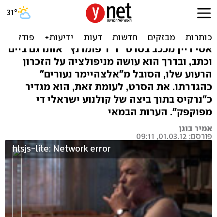
ד"ר פומרנץ ומיסטר דיין.
הערות הבמאי
אסי דיין מככב בסרט "ד"ר פומרנץ" אותו גם ביים
וכתב, ובדרך הוא עושה מניפולציה על הזכרון
הרעוע שלו, הסובל מ"אלצהיימר נעורים"
כהגדרתו. את הסרט, לעומת זאת, הוא מגדיר
כ"נרקיס בתוך ביצה של קולנוע ישראלי די
מפוקפק". הערות הבמאי
אמיר בוגן
פורסם: 01.03.12, 09:11
hlsjs-lite: Network error