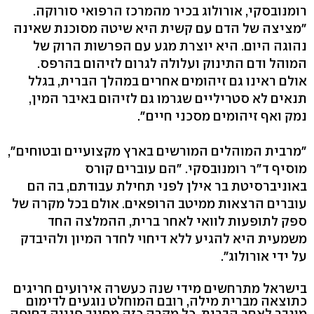
רומנובסקי, אורולוג בכיר מהמרכז הרפואי סורוקה.
"מציצה של הדם עם קשית היא שיטה מסוכנת שאינה
נהוגה היום. היא יוצרת מגע עם הפרשות הרוק של
המוהל ודם התינוק ועלולה לגרום לזיהום בהרפס.
אולם ראינו גם זיהומים אחרים במהלך הברית, בגלל
תנאים לא סטריליים שגרמו גם לזיהום באיבר המין,
נמק ואף זיהומים מסכני חיים".
"מרבית המוהלים המורשים בארץ מקצועיים ובטוחים",
מוסיף ד"ר רומנובסקי. "הם עוברים קורס
באוניברסיטת בר אילן לפני תחילת עבודתם, בה הם
עוברים הרצאות ממיטב הרופאים. אולם בכל מקרה של
ספק לתופעות לוואי לאחר ברית, ההמלצה החד
משמעית היא להגיע ללא דיחוי לחדר המיון ולהיבדק
על ידי אורולוג".
בישראל מתרחשים מידי שנה כעשרה אירועים חריגים
כתוצאה מברית מילה, רובם המוחלט נוגעים לדימום
מוגבר לאחר הברית. כל מקרה כזה מחייב פנייה דחופה