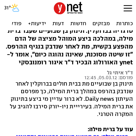
ארה"ב: תינוק מת מהרפס;
חשד להדבקה מהמוהל
טרגדיה בברוקלין: תינוק בן שבועיים שעבר ברית
מילה, במהלכה ביצע המוהל מציצה של הדם
מהפצע בקשית, מת לאחר שנדבק בנגיף ההרפס.
"זו שיטה מסוכנת, שאינה נהוגה כיום", אומר ל-
ynet האורולוג הבכיר ד"ר איגור רומנובסקי
ד"ר איתי גל
פורסם: 05.03.12, 12:45
תינוק בן שבועיים מת בבית חולים בברוקלין לאחר
שנדבק בהרפס במהלך ברית המילה, כך מפרסם
העיתון Daily news. לא ברור עדיין מי ביצע בתינוק
את ברית המילה. בעירייית ניו-יורק סירבו להגיב על
המקרה הטרגי.
עוד על ברית מילה: