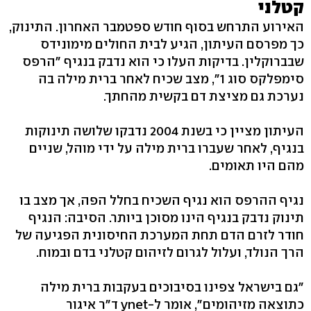
קטלני
האירוע התרחש בסוף חודש ספטמבר האחרון. התינוק,
כך מפרסם העיתון, הגיע לבית החולים מימונידס
שבברוקלין. בדיקות העלו כי הוא נדבק בנגיף "הרפס
סימפלקס סוג 1", מצב שכיח לאחר ברית מילה בה
נערכת גם מציצת דם בקשית מהחתך.
העיתון מציין כי בשנת 2004 נדבקו שלושה תינוקות
בנגיף, לאחר שעברו ברית מילה על ידי מוהל, שניים
מהם היו תאומים.
נגיף ההרפס הוא נגיף השכיח בחלל הפה, אך מצב בו
תינוק נדבק בנגיף הינו מסוכן ביותר. הסיבה: הנגיף
חודר לזרם הדם תחת המערכת החיסונית הפגיעה של
הרך הנולד, ועלול לגרום לזיהום קטלני בדם ובמוח.
"גם בישראל צפינו בסיבוכים בעקבות ברית מילה
כתוצאה מזיהומים", אומר ל-ynet ד"ר איגור