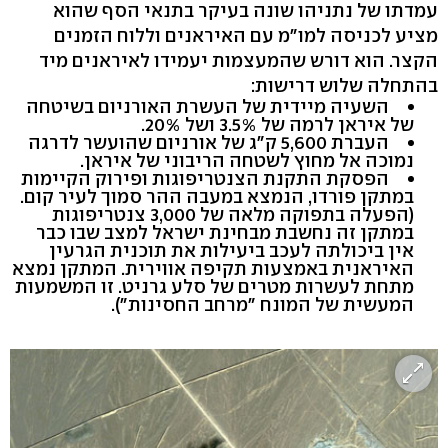
עמדתו של נתניהו שונה בעיקר בתנאי הסף שהוא
מציע לכניסה למו"מ עם האיראנים וללוח הזמנים
הקצר. הוא דורש שהמעצמות יעמידו לאיראנים מיד
בהתחלה שלוש דרישות:
השעיה מיידית של העשרת האורניום בשיטחה
של איראן לרמה של 3.5% ושל 20%.
העברת 5,600 ק"ג של אורניום שהועשר לדרגה
נמוכה אל מחוץ לשטחה הריבוני של איראן.
הפסקת התקנת הצנטריפוגות ופירוק הקיימות
במתקן פורדו, הנמצא במעבה ההר סמוך לעיר קום.
(הפעלה בתפוקה מלאה של 3,000 צנטריפוגות
במתקן זה נחשבת מבחינת ישראל למצב שבו כבר
אין ביכולתה לעכב ביעילות את תוכנית הגרעין
האיראנית באמצעות תקיפה אווירית. המתקן נמצא
מתחת לעשרות מטרים של סלע גרניט. זו המשמעות
המעשית של המונח "מרחב החסינות").