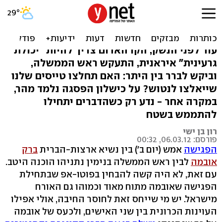
אלו הדרישות שהציג נתניהו
לאובמה
עוד לפני הנשק, הקו האדום צריך להיות "יכולת
גרעינית" איראנית, התעקש ראש הממשלה,
וביקש לברר בין היתר: האם תחלצו טייסים שלנו
שייאלצו לנטוש? על כישלון הפסגה נלמד מהר,
במקרה אחר - נדע רק כשהדברים יתחילו
להתממש בשטח
רון בן ישי
פורסם: 06.03.12, 00:32
הפגישה
אמש (יום ב') בין נשיא ארצות-הברית
ברק
אובמה
לבין ראש הממשלה בנימין נתניהו הוכנה היטב.
עם זאת, לא היה קשה להבחין בפוטו-אפ שבתחילת
הפגישה שאובמה מתוח מאוד וכמוהו גם האורח
מישראל. יש מי שייחס זאת לחוסר החיבה, אולי אפילו
העוינות הכרונית בין שני האישים, ולכעס של אובמה