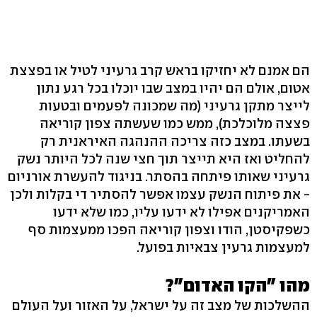
הם אמנם לא יחזיקו בראש קרב גרעיני לטיל או בפצצת
אטום, אולם הם יהיו במצב שבו יוכלו בכל רגע נתון
לייצר מתקן גרעיני (מה שמכונה לפעמים ובטעות
פצצה מלוכלכת), ממש כמו שעשתה צפון קוריאה
בשעתו. במצב כזה צריכה ההנהגה האיראנית רק
להחליט ואז היא תייצר תוך חצי שנה לכל היותר נשק
גרעיני שאותו פיתחה בהסתר. בניגוד להעשרת אורניום
- את פיתוח הנשק עצמו אפשר להסתיר די בקלות ולכן
האמריקנים אפילו לא ידעו עליו, כמו שלא ידעו
כשפקיסטן, הודו וצפון קוריאה הפכו ממעצמות סף
למעצמות גרעין צבאיות בפועל.
מהו "הקו האדום"?
ההשלכות של מצב זה על ישראל, על האזור ועל העולם