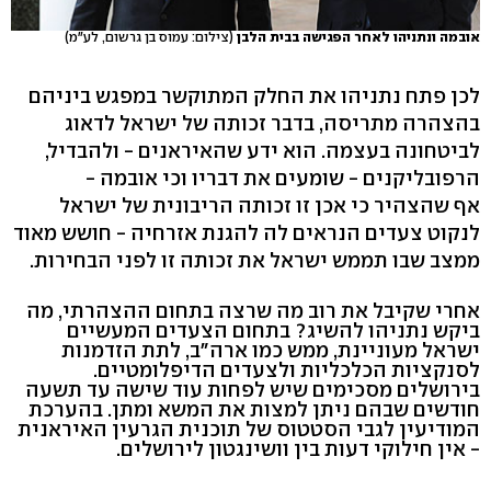
אובמה ונתניהו לאחר הפגישה בבית הלבן
(צילום: עמוס בן גרשום, לע"מ)
לכן פתח נתניהו את החלק המתוקשר במפגש ביניהם
בהצהרה מתריסה, בדבר זכותה של ישראל לדאוג
לביטחונה בעצמה. הוא ידע שהאיראנים - ולהבדיל,
הרפובליקנים - שומעים את דבריו וכי אובמה -
אף שהצהיר כי אכן זו זכותה הריבונית של ישראל
לנקוט צעדים הנראים לה להגנת אזרחיה - חושש מאוד
ממצב שבו תממש ישראל את זכותה זו לפני הבחירות.
אחרי שקיבל את רוב מה שרצה בתחום ההצהרתי, מה
ביקש נתניהו להשיג? בתחום הצעדים המעשיים
ישראל מעוניינת, ממש כמו ארה"ב, לתת הזדמנות
לסנקציות הכלכליות ולצעדים הדיפלומטיים.
בירושלים מסכימים שיש לפחות עוד שישה עד תשעה
חודשים שבהם ניתן למצות את המשא ומתן. בהערכת
המודיעין לגבי הסטטוס של תוכנית הגרעין האיראנית
- אין חילוקי דעות בין וושינגטון לירושלים.