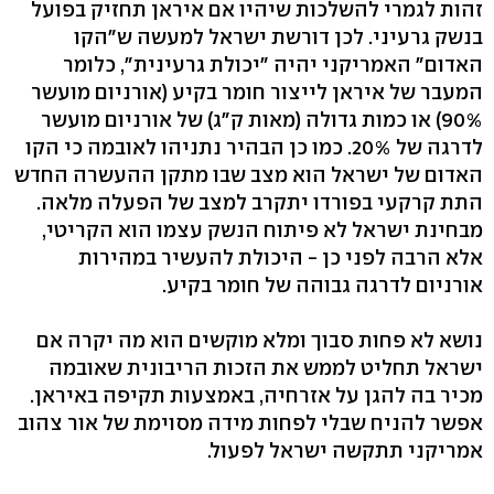
זהות לגמרי להשלכות שיהיו אם איראן תחזיק בפועל
בנשק גרעיני. לכן דורשת ישראל למעשה ש"הקו
האדום" האמריקני יהיה "יכולת גרעינית", כלומר
המעבר של איראן לייצור חומר בקיע (אורניום מועשר
90%) או כמות גדולה (מאות ק"ג) של אורניום מועשר
לדרגה של 20%. כמו כן הבהיר נתניהו לאובמה כי הקו
האדום של ישראל הוא מצב שבו מתקן ההעשרה החדש
התת קרקעי בפורדו יתקרב למצב של הפעלה מלאה.
מבחינת ישראל לא פיתוח הנשק עצמו הוא הקריטי,
אלא הרבה לפני כן - היכולת להעשיר במהירות
אורניום לדרגה גבוהה של חומר בקיע.
נושא לא פחות סבוך ומלא מוקשים הוא מה יקרה אם
ישראל תחליט לממש את הזכות הריבונית שאובמה
מכיר בה להגן על אזרחיה, באמצעות תקיפה באיראן.
אפשר להניח שבלי לפחות מידה מסוימת של אור צהוב
אמריקני תתקשה ישראל לפעול.