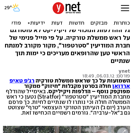
ויקיליקס: "ארדואן חולה
בסרטן, נותרו לו שנתיים"
גל ההדלפות הנוכחי של ויקיליקס לא פוסח גם
על ראש ממשלת טורקיה. על פי מייל פנימי של
חברת המודיעין "סטרטפור", מקור מקורב למנתח
הראשי טען שהרופאים מעריכים כי ימות תוך
שנתיים
ynet
פורסם: 06.03.12, 18:49
השמועות על כך שראש ממשלת טורקיה
רג'פ טאיפ
ארדואן
חולה בסרטן מקבלות "חיזוק" ממקור
מפוקפק נוסף – הדלפות ויקיליקס.
באימייל שהודלף
מחברת המודיעין "סטרטפור" (Stratfor) נטען כי ראש
הממשלה חולה וכי נותרו לו שנתיים לחיות. כך פרסם
הערב (יום ג') העיתון הטורקי העצמאי "טרף" שצוטט
גם ב"אל-ערביה". גורמים רשמיים הכחישו זאת.