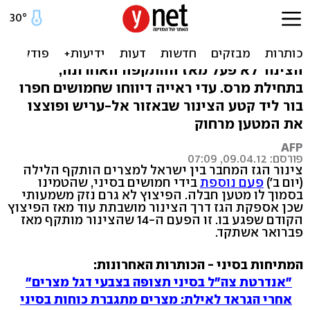
צינור הגז לישראל פוצץ בסיני
בפעם ה-14
הצינור לא פעל מאז ההתקפה האחרונה,
בתחילת מרס. עדי ראייה דיווחו שחמושים חפרו
בור ליד קטע הצינור שבאזור אל-עריש ופוצצו
את המטען מרחוק
AFP
פורסם: 09.04.12, 07:09
צינור הגז המחבר בין ישראל למצרים הותקף הלילה
(יום ב')
פעם נוספת
בידי חמושים בסיני, שהטמינו
בסמוך לו מטען חבלה. הפיצוץ לא גרם נזק משמעותי
שכן אספקת הגז דרך הצינור מושבתת עוד מאז הפיצוץ
הקודם שפגע בו. זו הפעם ה-14 שהצינור מותקף מאז
פברואר אשתקד.
המתיחות בסיני - הכותרות האחרונות:
"אנדרטת צה"ל בסיני תצופה בצבעי דגל מצרים"
אחרי הגראד לאילת: מצרים מתגברת כוחות בסיני