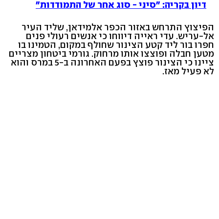
דיון בקריה: "סיני - סוג אחר של התמודדות"
הפיצוץ התרחש באזור הכפר אלמידאן, שליד העיר
אל-עריש. עדי ראייה דיווחו כי אנשים רעולי פנים
חפרו בור ליד קטע הצינור שחולף במקום, הטמינו בו
מטען חבלה ופוצצו אותו מרחוק. גורמי ביטחון מצריים
ציינו כי הצינור פוצץ בפעם האחרונה ב-5 במרס והוא
לא פעיל מאז.