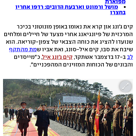
מפוארת
מושל ורמונט וארבעת הדובים: רדפו אחריו
בחצרו
קים ג'ונג און קרא את נאומו באופן מונוטוני בכיכר
המרכזית של פיונגיאנג אחרי מצעד של חיילים ומלחים
שנועדו להציג את כוחה הצבאי של צפון-קוריאה. הוא
שיבח את סבו, קים איל-סונג, ואת אביו ש
מת מהתקף
לב
ב-17 בדצמבר אשתקד,
קים ג'ונג איל
, כ"מייסדים
והבונים של הכוחות המזוינים המהפכניים".