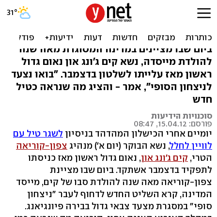
מנהיג צפון-קוריאה נאם
לראשונה והציג טיל חדש
ביום שבו מציינים במדינה המסוגרת מאה שנה
להולדת מייסדה, נשא קים ג'ונג און נאום גדול
ראשון מאז עלייתו לשלטון בדצמבר. "בואו נצעד
לניצחון הסופי", אמר - והציג מה שנראה כטיל
חדש
סוכנויות הידיעות
פורסם: 15.04.12, 08:47
יומיים אחרי הכישלון המהדהד בניסיון
לשגר טיל עם
לוויין לחלל
, נשא הבוקר (יום א') מנהיג
צפון-קוריאה
הטרי,
קים ג'ונג און
, נאום גדול ראשון מאז כניסתו
לתפקיד בדצמבר אשתקד. ביום שבו מציינת
צפון-קוריאה מאה שנה להולדת סבו של קים, מייסד
המדינה, קרא השליט החדש לדחוף לעבר "ניצחון
סופי" במסגרת מצעד צבאי גדול בבירה פיונגיאנג.