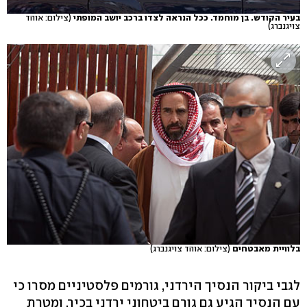
בעיר הקודש. בן מוחמד. ככל הנראה לצדו ברכב יושב המופתי
(צילום: אוהד
צויגנברג)
בלוויית מאבטחים
(צילום: אוהד צויגנברג)
לגבי ביקור הנסיך הירדני, גורמים פלסטיניים מסרו כי
עם הנסיך הגיע גם גורם ביטחוני ירדני בכיר, ומטרת