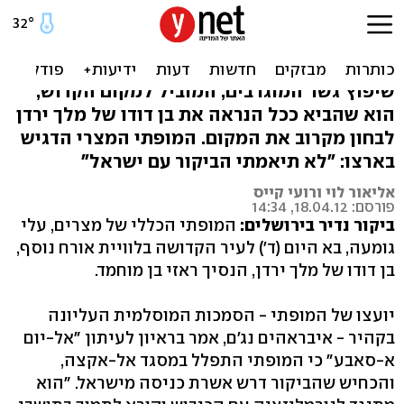
תמונות נדירות: מופתי מצרי
ונסיך ירדני בהר הבית
שיפוץ גשר המוגרבים, המוביל למקום הקדוש,
הוא שהביא ככל הנראה את בן דודו של מלך ירדן
לבחון מקרוב את המקום. המופתי המצרי הדגיש
בארצו: "לא תיאמתי הביקור עם ישראל"
אליאור לוי ורועי קייס
פורסם: 18.04.12, 14:34
ביקור נדיר בירושלים:
המופתי הכללי של מצרים, עלי
גומעה, בא היום (ד') לעיר הקדושה בלוויית אורח נוסף,
בן דודו של מלך ירדן, הנסיך ראזי בן מוחמד.
יועצו של המופתי - הסמכות המוסלמית העליונה
בקהיר - איבראהים נג'ם, אמר בראיון לעיתון "אל-יום
א-סאבע" כי המופתי התפלל במסגד אל-אקצה,
והכחיש שהביקור דרש אשרת כניסה מישראל. "הוא