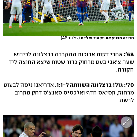
חדירה מכניע את ויקטור ואלדס
(צילום: AP)
68':
אחרי דקות ארוכות התקרבה ברצלונה לכיבוש
שער. צ'אבי בעט מרחוק כדור שטוח שיצא החוצה ליד
הקורה.
70': גול! ברצלונה השוותה ל-1:1.
אדריאנו ניסה לבעוט
מרחוק, קסיאס הדף ואלכסיס סאנצ'ס דחק מקרוב
לרשת.