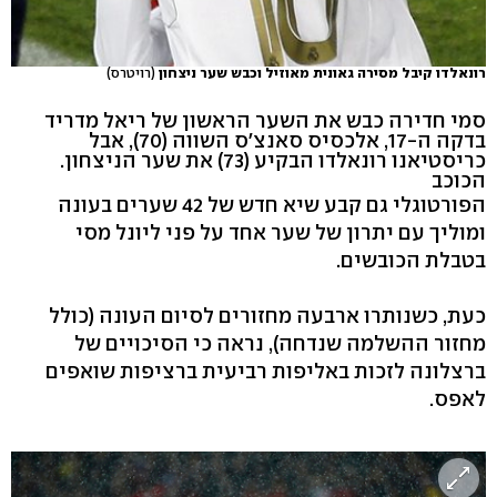
רונאלדו קיבל מסירה גאונית מאוזיל וכבש שער ניצחון
(רויטרס)
סמי חדירה כבש את השער הראשון של ריאל מדריד
בדקה ה-17, אלכסיס סאנצ'ס השווה (70), אבל
כריסטיאנו רונאלדו הבקיע (73) את שער הניצחון.
הכוכב
הפורטוגלי גם קבע שיא חדש של 42 שערים בעונה
ומוליך עם יתרון של שער אחד על פני ליונל מסי
בטבלת הכובשים.
כעת, כשנותרו ארבעה מחזורים לסיום העונה (כולל
מחזור ההשלמה שנדחה), נראה כי הסיכויים של
ברצלונה לזכות באליפות רביעית ברציפות שואפים
לאפס.