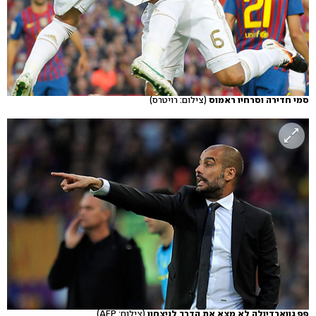
סמי חדירה וסרחיו ראמוס
(צילום: רויטרס)
פפ גווארדיולה לא מצא את הדרך לניצחון
(צילום: AFP)