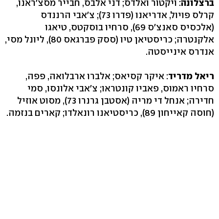
ברצלונה
: ויקטור ואלדס; דני אלבס, חבייר מסצ'ראנו,
קרלס פויול, אדריאנו (פדרו 73); צ'אבי הרננדס
(אלכסיס סאנצ'ס 69), סרחיו בוסקטס, טיאגו
אלקנטרה; כריסטיאן טיו (ססק פברגאס 80), ליונל מסי,
אנדרס אינייסטה.
ריאל מדריד
: איקר קסיאס; אלברו ארבלואה, פפה,
סרחיו ראמוס, פאביו קונטראו; צ'אבי אלונסו, סמי
חדירה; אנחל די מריה (אסטבן גרנרו 73), מסוט אוזיל
(חוסה קאייחון 89), כריסטיאנו רונאלדו; קארים בנזמה.