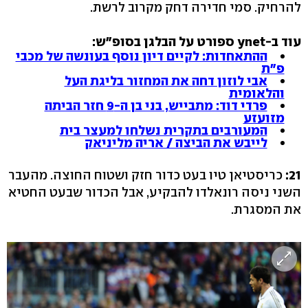
להרחיק. סמי חדירה דחק מקרוב לרשת.
עוד ב-ynet ספורט על הבלגן בסופ"ש:
ההתאחדות: לקיים דיון נוסף בעונשה של מכבי
פ"ת
אבי לוזון דחה את המחזור בליגת העל
והלאומית
פרדי דוד: מתבייש, בני בן ה-9 חזר הביתה
מזועזע
המעורבים בתקרית נשלחו למעצר בית
לייבש את הביצה / אריה מליניאק
21:
כריסטיאן טיו בעט כדור חזק ושטוח החוצה. מהעבר
השני ניסה רונאלדו להבקיע, אבל הכדור שבעט החטיא
את המסגרת.