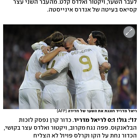
לעבר השער, ויקטור ואלדס קלט. מהעבר השני עצר
קסיאס בעיטה של אנדרס אינייסטה.
ריאל מדריד חוגגת את השער של חדירה
(AFP)
17': גול! 0:1 לריאל מדריד
. כדור קרן נפסק לזכות
הבלאנקוס. פפה נגח מקרוב, ויקטור ואלדס עצר בקושי,
הכדור נחת על הקו וקרלס פויול לא הצליח