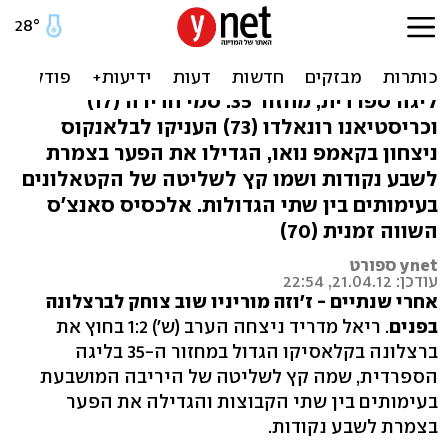
שבע בום: 1:2 לריאל מדריד
בקלאסיקו על ברצלונה
ליגה ספרדית, מחזור 35: סמי חדירה (17)
וכריסטיאנו רונאלדו (73) העניקו לבלאנקוס
ניצחון בקאמפ נואו, הגדילו את הפער בצמרת
לשבע נקודות ושמו קץ לשליטה של הקטאלונים
בעימותים בין שתי הגדולות. אלכסיס סאנצ'ס
השווה זמנית (70)
ynet ספורט
עודכן: 21.04.12, 22:54
אחרי שנתיים - ז'וזה מוריניו שוב צוחק לברצלונה
בפנים
. ריאל מדריד ניצחה הערב (ש') 1:2 בחוץ את
ברצלונה בקלאסיקו הגדול במחזור ה-35 בליגה
הספרדית, שמה קץ לשליטה של היריבה המושבעת
בעימותים בין שתי הקבוצות והגדילה את הפער
בצמרת לשבע נקודות.