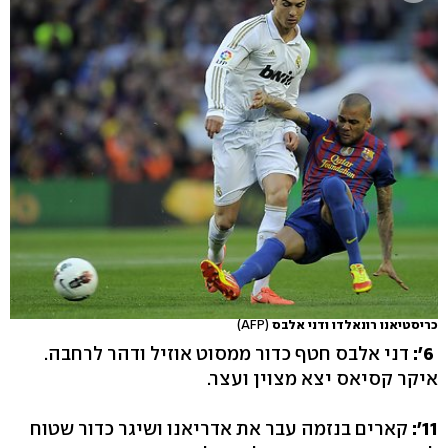
כריסטיאנו רונאלדו ודני אלבס
(AFP)
6':
דני אלבס חטף כדור ממסוט אוזיל ודהר לרחבה.
איקר קסיאס יצא מצוין ועצר.
11':
קארים בנזמה עבר את אדריאנו ושיגר כדור שטוח