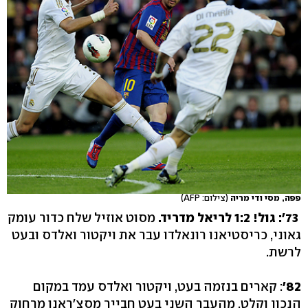
פפה, מסי ודי מריה
(צילום: AFP)
73': גול! 1:2 לריאל מדריד.
מסוט אוזיל שלח כדור עומק
גאוני, כריסטיאנו רונאלדו עבר את ויקטור ואלדס ובעט
לרשת.
82'
: קארים בנזמה בעט, ויקטור ואלדס עמד במקום
הנכון וקלט. מהעבר השני בעט חבייר מסצ'ראנו מרחוק