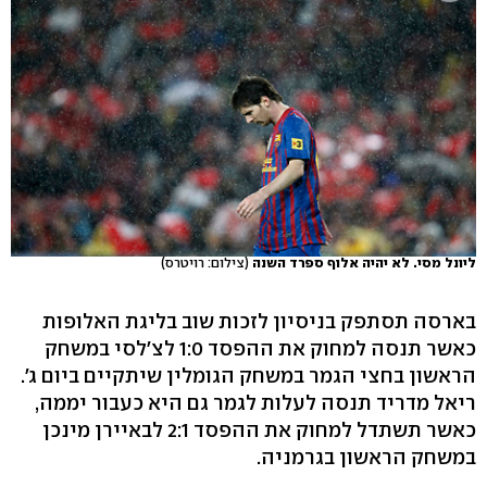
ליונל מסי. לא יהיה אלוף ספרד השנה
(צילום: רויטרס)
בארסה תסתפק בניסיון לזכות שוב בליגת האלופות
כאשר תנסה למחוק את ההפסד 1:0 לצ'לסי במשחק
הראשון בחצי הגמר במשחק הגומלין שיתקיים ביום ג'.
ריאל מדריד תנסה לעלות לגמר גם היא כעבור יממה,
כאשר תשתדל למחוק את ההפסד 2:1 לבאיירן מינכן
במשחק הראשון בגרמניה.