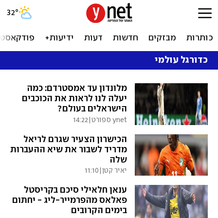
32
°
כותרות
מבזקים
חדשות
דעות
ידיעות+
פודקאסטי
כדורגל עולמי
מלונדון עד אמסטרדם: כמה
יעלה לנו לראות את הכוכבים
הישראלים בעולם?
ynet ספורט
|
14:22
הכישרון הצעיר שגרם לריאל
מדריד לשבור את שיא ההעברות
שלה
יאיר קטן
|
11:10
ענאן חלאילי סיכם בקריסטל
פאלאס מהפרמייר-ליג - יחתום
בימים הקרובים