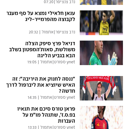
נדב צנציפר
|
07:20
ענאן חלאילי נמצא על סף מעבר
לקבוצה מהפרמייר-ליג
נדב צנציפר
|
אתמול | 20:32
דניאל פרץ סיפק הצלה
משולשת, סאות'המפטון בשלב
הבא בגביע הליגה
ynet ספורט
|
אתמול | 19:05
"ננסה לחנוק את היריבה": זה
האיש שיוציא את ליברפול לדרך
חדשה?
ynet ספורט
|
אתמול | 14:35
פראן טורס סיכם את תנאיו
בפ.ס.ז', שתנהל מו"מ על
העברות
ynet ספורט
|
אתמול | 13:33