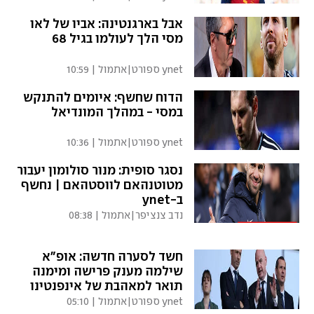
אבל בארגנטינה: אביו של לאו
מסי הלך לעולמו בגיל 68
ynet ספורט
|
אתמול | 10:59
הדוח שחשף: איומים להתנקש
במסי - במהלך המונדיאל
ynet ספורט
|
אתמול | 10:36
נסגר סופית: מנור סולומון יעבור
מטוטנהאם לווסטהאם | נחשף
ב-ynet
נדב צנציפר
|
אתמול | 08:38
חשד לסערה חדשה: אופ"א
שילמה מענק פרישה ומימנה
תואר למאהבת של אינפנטינו
ynet ספורט
|
אתמול | 05:10