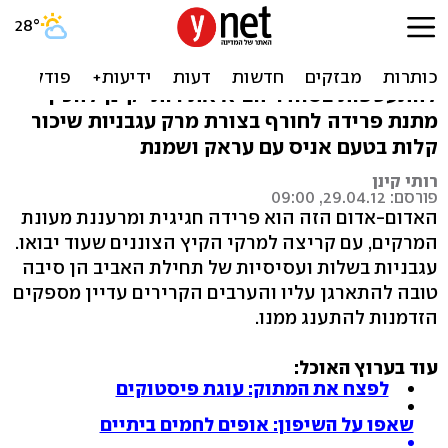
אחרון ודי: מרק עגבניות
מזג האוויר המתנדנד בין חולצה קצרה
להתעטפות בסוודר הביא את רותי קינן להכין
מתנת פרידה לחורף בצורת מרק עגבניות שיכור
קלות בטעם אניס עם עראק ושמנת
רותי קינן
פורסם: 29.04.12, 09:00
האדום-אדום הזה הוא פרידה חגיגית ומרעננת מעונת
המרקים, עם קריצה למרקי הקיץ הצוננים שעוד יבואו.
עגבניות בשלות ועסיסיות של תחילת האביב הן סיבה
טובה להתארגן עליו והערבים הקרירים עדיין מספקים
הזדמנות להתענג ממנו.
עוד בערוץ האוכל:
לפצח את המתוק: עוגת פיסטוקים
שאפו על השיפון: אופים לחמים ביתיים