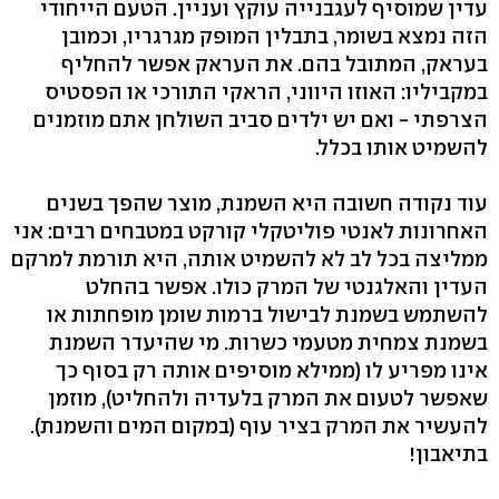
עדין שמוסיף לעגבנייה עוקץ ועניין. הטעם הייחודי
הזה נמצא בשומר, בתבלין המופק מגרגריו, וכמובן
בעראק, המתובל בהם. את העראק אפשר להחליף
במקביליו: האוזו היווני, הראקי התורכי או הפסטיס
הצרפתי - ואם יש ילדים סביב השולחן אתם מוזמנים
להשמיט אותו בכלל.
עוד נקודה חשובה היא השמנת, מוצר שהפך בשנים
האחרונות לאנטי פוליטקלי קורקט במטבחים רבים: אני
ממליצה בכל לב לא להשמיט אותה, היא תורמת למרקם
העדין והאלגנטי של המרק כולו. אפשר בהחלט
להשתמש בשמנת לבישול ברמות שומן מופחתות או
בשמנת צמחית מטעמי כשרות. מי שהיעדר השמנת
אינו מפריע לו (ממילא מוסיפים אותה רק בסוף כך
שאפשר לטעום את המרק בלעדיה ולהחליט), מוזמן
להעשיר את המרק בציר עוף (במקום המים והשמנת).
בתיאבון!