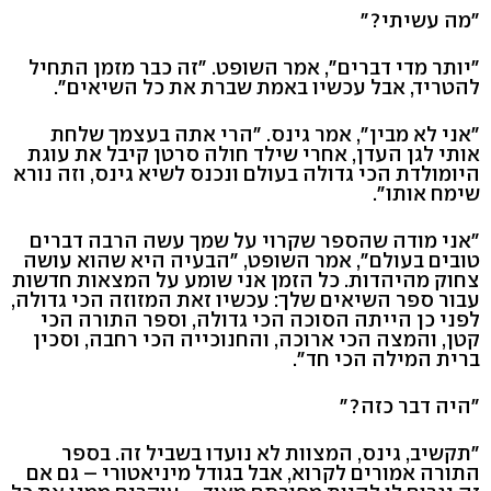
"מה עשיתי?"
"יותר מדי דברים", אמר השופט. "זה כבר מזמן התחיל
להטריד, אבל עכשיו באמת שברת את כל השיאים".
"אני לא מבין", אמר גינס. "הרי אתה בעצמך שלחת
אותי לגן העדן, אחרי שילד חולה סרטן קיבל את עוגת
היומולדת הכי גדולה בעולם ונכנס לשיא גינס, וזה נורא
שימח אותו".
"אני מודה שהספר שקרוי על שמך עשה הרבה דברים
טובים בעולם", אמר השופט, "הבעיה היא שהוא עושה
צחוק מהיהדות. כל הזמן אני שומע על המצאות חדשות
עבור ספר השיאים שלך: עכשיו זאת המזוזה הכי גדולה,
לפני כן הייתה הסוכה הכי גדולה, וספר התורה הכי
קטן, והמצה הכי ארוכה, והחנוכייה הכי רחבה, וסכין
ברית המילה הכי חד".
"היה דבר כזה?"
"תקשיב, גינס, המצוות לא נועדו בשביל זה. בספר
התורה אמורים לקרוא, אבל בגודל מיניאטורי – גם אם