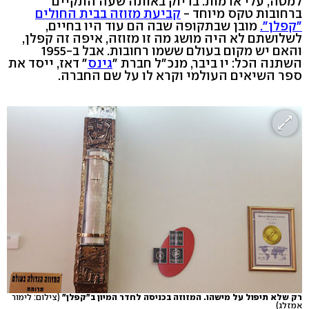
למטה, עלי אדמות. בדיוק באותה שעה התקיים
ברחובות טקס מיוחד -
קביעת מזוזה בבית החולים
"קפלן".
מובן שבתקופה שבה הם עוד היו בחיים,
לשלושתם לא היה מושג מה זו מזוזה, איפה זה קפלן,
והאם יש מקום בעולם ששמו רחובות. אבל ב-1955
השתנה הכל: יו ביבר, מנכ"ל חברת "
גינס
" דאז, ייסד את
ספר השיאים העולמי וקרא לו על שם החברה.
רק שלא תיפול על מישהו. המזוזה בכניסה לחדר המיון ב"קפלן"
(צילום: לימור
אמזלג)