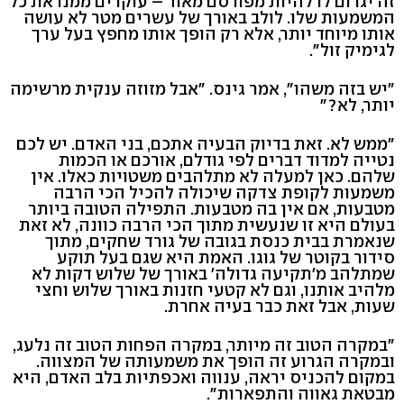
זה יגרום לו להיות מפורסם מאוד – עוקרים ממנו את כל
המשמעות שלו. לולב באורך של עשרים מטר לא עושה
אותו מיוחד יותר, אלא רק הופך אותו מחפץ בעל ערך
לגימיק זול".
"יש בזה משהו", אמר גינס. "אבל מזוזה ענקית מרשימה
יותר, לא?"
"ממש לא. זאת בדיוק הבעיה אתכם, בני האדם. יש לכם
נטייה למדוד דברים לפי גודלם, אורכם או הכמות
שלהם. כאן למעלה לא מתלהבים משטויות כאלו. אין
משמעות לקופת צדקה שיכולה להכיל הכי הרבה
מטבעות, אם אין בה מטבעות. התפילה הטובה ביותר
בעולם היא זו שנעשית מתוך הכי הרבה כוונה, לא זאת
שנאמרת בבית כנסת בגובה של גורד שחקים, מתוך
סידור בקוטר של גוגו. האמת היא שגם בעל תוקע
שמתלהב מ'תקיעה גדולה' באורך של שלוש דקות לא
מלהיב אותנו, וגם לא קטעי חזנות באורך שלוש וחצי
שעות, אבל זאת כבר בעיה אחרת.
"במקרה הטוב זה מיותר, במקרה הפחות הטוב זה נלעג,
ובמקרה הגרוע זה הופך את משמעותה של המצווה.
במקום להכניס יראה, ענווה ואכפתיות בלב האדם, היא
מבטאת גאווה והתפארות".