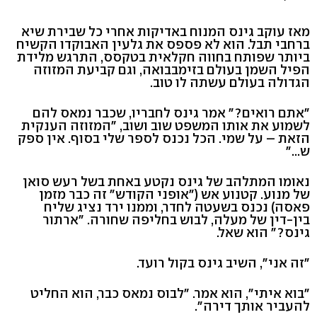
מאז עוקב גינס המנוח באדיקות אחרי כל שבירת שיא
ברחבי תבל. הוא לא פספס את גלעין האבוקדו הקשיח
ביותר שפותח בחווה חקלאית בטקסס, התרגש מלידת
הפיל השמן בעולם בזימבבואה, וגם קביעת המזוזה
הגדולה בעולם עשתה לו טוב.
"אתם רואים?" אמר גינס לחבריו, שכבר נמאס להם
לשמוע את אותו המשפט שוב ושוב, "המזוזה הענקית
הזאת – על שמי. הכל נכנס לספר שלי בסוף. אין ספק
ש..."
נאומו המתלהב של גינס נקטע באחת בשל רעש סואן
של מנוע. קטנוע אש ("אופני הקודש" זה כבר מזמן
פאסה) נכנס בשעטה לחדר, וממנו ירד נציג שליח
בין-דין של מעלה, לבוש בחליפה שחורה. "ארתור
גינס?" הוא שאל.
"זה אני", השיב גינס בקול רועד.
"בוא איתי", הוא אמר. "לבוס נמאס כבר, הוא החליט
להעביר אותך דירה".