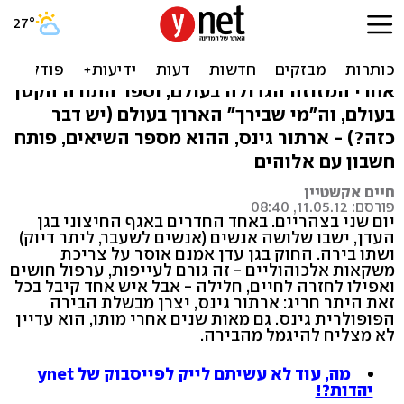
הדרך לגיהנום רצופה בשיאי
גינס
אחרי המזוזה הגדולה בעולם, וספר התורה הקטן
בעולם, וה"מי שבירך" הארוך בעולם (יש דבר
כזה?) - ארתור גינס, ההוא מספר השיאים, פותח
חשבון עם אלוהים
חיים אקשטיין
פורסם: 11.05.12, 08:40
יום שני בצהריים. באחד החדרים באגף החיצוני בגן
העדן, ישבו שלושה אנשים (אנשים לשעבר, ליתר דיוק)
ושתו בירה. החוק בגן עדן אמנם אוסר על צריכת
משקאות אלכוהוליים - זה גורם לעייפות, ערפול חושים
ואפילו לחזרה לחיים, חלילה - אבל איש אחד קיבל בכל
זאת היתר חריג: ארתור גינס, יצרן מבשלת הבירה
הפופולרית גינס. גם מאות שנים אחרי מותו, הוא עדיין
לא מצליח להיגמל מהבירה.
מה, עוד לא עשיתם לייק לפייסבוק של ynet
יהדות?!