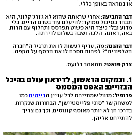
או במראה באופן כללי.
דבר התביעה:
אחרי שראתה שהוא לא ג'ורג' קלוני, היא
תבחר בסיכול ממוקד: להיעלם עוד בטרם הדייט. בלי
מדוע ובלי כיצד היא פשוט תפרסס ותחלוף עם הרוח.
באה, ראתה, הלכה ושבה בשלום לדירתה.
דבר ההגנה:
מה, עדיף לעשות לו את תרגיל ה"חברה
הטלפונית"? לפחות חסכה לו את הכסף על הקפה.
צדק פואטי:
תתאהב בלועס.
1. ובמקום הראשון, לדיראון עולם בהיכל
הבזויים: האפס המסמס
פרופיל:
מנוול שמתייחס לכל עניין ה
דייטים
כמו
למשחק של "סוני פלייסטיישן". הבחורות שנקרות
בדרכו הן לא יותר מאוסף קונוסים, וכך גם צריך
להתייחס אליהן.