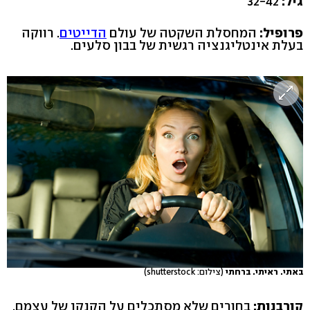
גיל:
32-42
פרופיל:
המחסלת השקטה של עולם
הדייטים
. רווקה
בעלת אינטליגנציה רגשית של בבון סלעים.
באתי. ראיתי. ברחתי
(צילום: shutterstock)
קורבנות:
בחורים שלא מסתכלים על הקנקן של עצמם,