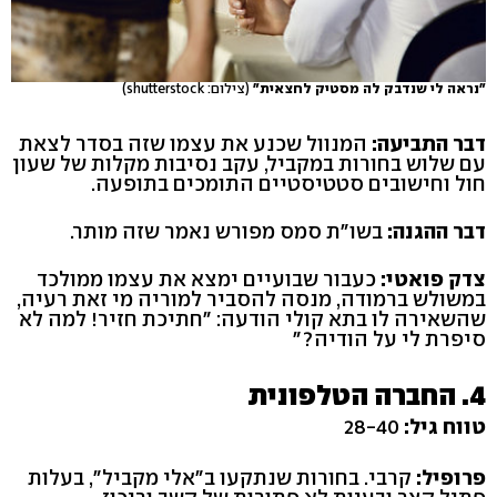
"נראה לי שנדבק לה מסטיק לחצאית"
(צילום: shutterstock)
דבר התביעה:
המנוול שכנע את עצמו שזה בסדר לצאת
עם שלוש בחורות במקביל, עקב נסיבות מקלות של שעון
חול וחישובים סטטיסטיים התומכים בתופעה.
דבר ההגנה:
בשו"ת סמס מפורש נאמר שזה מותר.
צדק פואטי:
כעבור שבועיים ימצא את עצמו ממולכד
במשולש ברמודה, מנסה להסביר למוריה מי זאת רעיה,
שהשאירה לו בתא קולי הודעה: "חתיכת חזיר! למה לא
סיפרת לי על הודיה?"
4. החברה הטלפונית
טווח גיל:
28-40
פרופיל:
קרבי. בחורות שנתקעו ב"אלי מקביל", בעלות