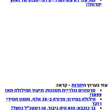
יהדות?!
עוד בערוץ ה
יהדות
- קראו:
סרטונים וגלריית תמונות: תיעוד ההילולה מאז
1899!
הילולה במירון: מדורה ב-26 אלף, והמון חסידי
רוקד
בר כוכבא: הוא היה גיבור, או רמטכ"ל כושל?