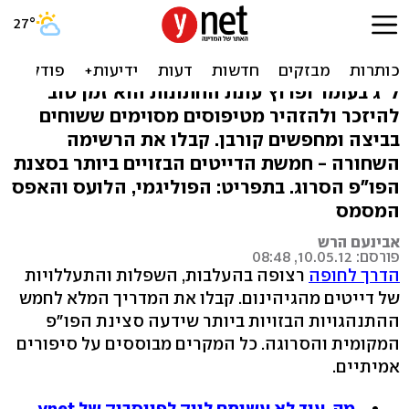
חמשת הדייטים ההזויים
ביותר בדרך לחופה
ל"ג בעומר ופרוץ עונת החתונות הוא זמן טוב
להיזכר ולהזהיר מטיפוסים מסוימים ששוחים
בביצה ומחפשים קורבן. קבלו את הרשימה
השחורה - חמשת הדייטים הבזויים ביותר בסצנת
הפו"פ הסרוג. בתפריט: הפוליגמי, הלועס והאפס
המסמס
אבינעם הרש
פורסם: 10.05.12, 08:48
הדרך לחופה
רצופה בהעלבות, השפלות והתעללויות
של דייטים מהגיהינום. קבלו את המדריך המלא לחמש
ההתנהגויות הבזויות ביותר שידעה סצינת הפו"פ
המקומית והסרוגה. כל המקרים מבוססים על סיפורים
אמיתיים.
מה, עוד לא עשיתם לייק לפייסבוק של ynet