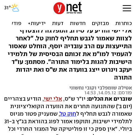
חרם חרדי על ועדת הגיוס,
וינרוט יציג את עמדתם
אלי ישי הודיע על סירוב המפלגה להצטרף
לצוות שאמור לגבש תחליף לחוק טל. "לאחר
התייעצות עם הרב עובדיה יוסף, הוחלט שאסור
להעמיד למו"מ את זכותם הבסיסית של תלמידי
הישיבות להגות בלימוד התורה". מסתמן: עו"ד
יעקב וינרוט ייצג בוועדה את ש"ס ואת יהדות
התורה
אטילה שומפלבי וקובי נחשוני
פורסם: 14.05.12, 14:53
שוברים את הכלים:
יו"ר ש"ס,
אלי ישי
, הודיע בצהריים
(יום ב') שהתנועה תחרים את הוועדה הקואליציונית
שאמורה לגבש תחליף ל
חוק טל
, שמעניק פטור מגיוס
לתלמידי ישיבות, ותוקפו אמור לפוג בהוראת בג"ץ ב-31
ביולי. "אין ספק כי זו פוליטיקה של המגזר החרדי וכל