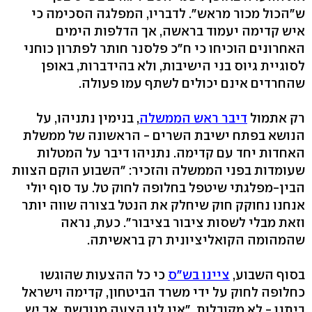
ש"הכול מכור מראש". לדבריו, המפלגה הסכימה כי
איש קדימה יעמוד בראשה, אך הדלפות הימים
האחרונים הוכיחו כי ח"כ פלסנר חותר לפתרון כוחני
לסוגיית גיוס בני הישיבות, ולא בהידברות, באופן
שהחרדים אינם יכולים לשתף עמו פעולה.
רק אתמול
דיבר ראש הממשלה
, בנימין נתניהו, על
הנושא בפתח ישיבת השרים - הראשונה של ממשלת
האחדות יחד עם קדימה. נתניהו דיבר על המטלות
שעומדות בפני הממשלה והזכיר: "השבוע הוקם הצוות
הבין-מפלגתי שיטפל בחלופה לחוק טל. עד סוף יולי
אנחנו נחוקק חוק שיחלק את הנטל בצורה שווה יותר
וזאת מבלי לשסות ציבור בציבור". כעת, נראה
שהמהומה הקואליציונית רק בראשיתה.
בסוף השבוע,
ציינו בש"ס
כי כל ההצעות שהוגשו
כחלופה לחוק על ידי משרד הביטחון, קדימה וישראל
ביתנו - לא מקובלות. "אין לנו הצעה מגובשת, אך יש