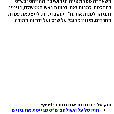
השאר זה ספקולציות וניחושים", התייחסו בש"ס
להחלטה. למרות זאת, בכוונת ראש הממשלה, בנימין
נתניהו, למנות את עו"ד יעקב וינרוט לייצג את עמדת
החרדים. מינויו מקובל על ש"ס ועל יהדות התורה.
חוק טל - כותרות אחרונות ב-ynet:
חוק טל על השולחן: ש"ס מגייסת את ביניש