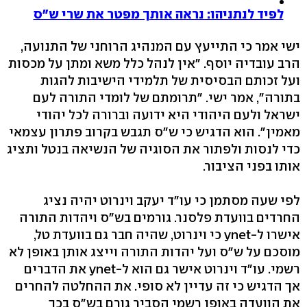
לפיד לנתניהו: נראה אותך מפטר את שרי ש"ס
ישי אמר כי התייעץ עם המנהיג הרוחני של התנועה,
הרב עובדיה יוסף. "אין לנהל כלל משא ומתן על מכסות
ועל זכותם הבסיסית של תלמידי הישיבות להגות
בתורה", אמר ישי. "תרומתם של לומדי התורה לעם
ישראל ולעם היהודי היא ידועה וברורה לכל יהודי
מאמין". הוא הדגיש כי ש"ס תגבש בקרוב פתרון עצמאי
כדי לנסות ולפתור את הסוגיה של הנשיאה בנטל ותציג
אותו בפני הציבור.
לפי שעה מסתמן כי עו"ד יעקב וינרוט יהיה נציג
החרדים בוועדת פלסנר. גורמים בש"ס ויהדות התורה
אישרו ל-ynet כי וינרוט, שהיה חבר גם בוועדת טל,
מוסכם על ש"ס ועל יהדות התורה וייצג אותן באופן לא
רשמי. עו"ד וינרוט אישר גם הוא ל-ynet את הדברים
אך הדגיש כי זה עדיין לא סופי. את ההחלטה להחרים
את הוועדה באופן רשמי הסביר גורם בש"ס בכך