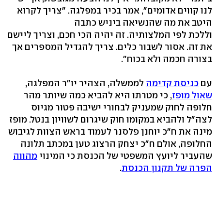
לנו קווים אדומים", אמר בכיר במפלגה. "צריך לקרוא
היטב את מה שהנשיאה ביניש כתבה
וללכת לפי המלצותיה. זה יהיה הכי חכם, וצריך ליישם
את זה. אסור לשבור כלים. צריך להגדיל המספרים אך
בצורה חכמה ולא בכוח".
עם
כניסת קדימה
לממשלה, הצהיר יו"ר המפלגה,
שאול מופז
, כי מטרתו היא להביא כמה שיותר מהר
חלופה לחוק שמעניק לבחורי ישיבה פטור מגיוס
לצה"ל ולהביא במקומו חוק שיגרום לשוויון בנטל. מופז
מינה את ח"כ יוחנן פלסנר לעמוד בראש הצוות לגיבוש
החלופה, אולם ח"כ יצחק הרצוג טען במכתב תלונה
שהעביר ליועץ המשפטי של הכנסת כי המינוי
מהווה
הפרה של תקנון הכנסת
.