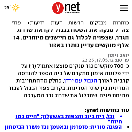
בונים גדר חדשה בגבול ירדן:
פוצצו 700 מוקשים
צה"ל מנקה את השטח בגבול לקראת שדרוג
הגדר, שצפויה לכלול גם חיישנים מיוחדים. 14
אלף מוקשים עדיין נותרו באזור
יואב זיתון
פורסם: 17.05.12, 22:25
כ-700 מוקשים נגד טנקים פוצצו אתמול (ד') על
ידי פלוגות אימון מתקדם של בית הספר להנדסה
קרבית לאורך
הגבול עם ירדן
, כחלק מההתחייבות
המדינית בין שתי המדינות. בקרוב צפוי הגבול לעבור
מתיחת פנים, שתכלול את שדרוג גדר המערכת.
עוד בחדשות ynet:
זבל, ריח ביוב והצפות באשקלון: "חיים כמו
חיות"
הפגנה סודית: סופרמן ובאטמן נגד משרד הביטחון