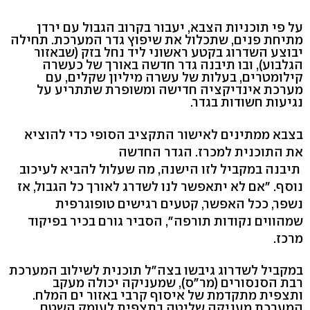
על פי תוכניות הצבא, יעבור בקרוב הגבול עם ירדן
מתיחת פנים, שתכלול את שיפוץ גדר המערכת. תחילה
יבוצע השדרוג בקטע ראשוני ליד נחל בזק (שבאזור
הגלבוע), ובו תיבנה גדר חדשה באורך של כעשרה
קילומטרים, בעלות של עשרה מיליון שקלים, עם
מערכת אינדיקציה חדישה ומשופרת שתתריע על
נגיעות חשודות בגדר.
בצבא ממתינים לאישור התקציב הסופי כדי להוציא
את התוכנית למכרז. הגדר החדשה
תיבנה במקביל לזו הישנה, מה שעלול להביא לעיכוב
נוסף. "אם לא יתאפשר לנו לשדרג לאורך כל הגבול, אז
נשפר, ככל האפשר, קטעים רגישים טופוגרפית
שמהווים נקודות תורפה", הסביר גורם בכיר בפיקוד
מרכז.
במקביל לשדרוג גיבשו בצה"ל תוכנית לשילוב המערכת
רבת הסנסורים (מר"ס), שמעניקה יכולה מעקב
ותצפית מתקדמת של איסוף קרבי באזור ים המלח.
המערכת מעניקה שליטה בתצפית לעומק השטח