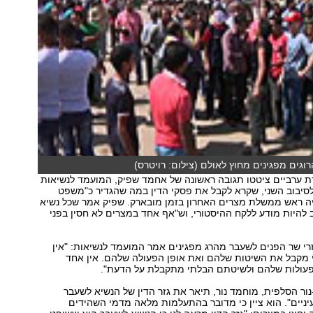
גים מפגינים מחוץ לאולם (צילום: רויטרס)
ת ערביים ציטטו תגובה ראשונה של אחמד שפיק, המועמד לנשיאות
סיבוב השני, שקרא לקבל את פסקי הדין במה שהגדיר כ"משפט
ה ראש ממשלת מצרים האחרון בזמן מובארק. שפיק אמר שכל נשיא
ב להיות מודע ללקח ההיסטורי, וש"אף אחד במצרים לא חסין בפני
וזרי שר הפנים לשעבר מהרג מפגינים אמר המועמד לנשיאות: "אין
 מקבל את השיטות שלהם ואת אופן הפעולה שלהם. אין אחד
פעולות שלהם ולשיטתם הבלתי מתקבלת על הדעת".
ור הסלפית, מוחמד נור, תיאר את גזר הדין של הנשיא לשעבר
 עיניים". הוא ציין כי מדובר בהתעלמות מלאה מדמי השהידים