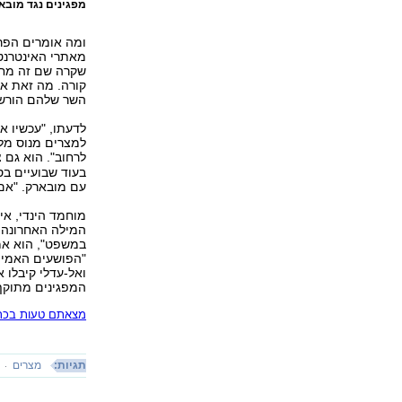
מפגינים נגד מוב
ומה אומרים הפרש
שקרה שם זה מחזה
קורה. מה זאת או
השר שלהם הורשע,
לדעתו, "עכשיו אל
למצרים מנוס מלה
לרחוב". הוא גם 
בעוד שבועיים בס
עם מובארק. "אם 
המילה האחרונה. 
במשפט", הוא אמר
"הפושעים האמית
ואל-עדלי קיבלו 
המפגינים מתוקף
מצאתם טעות בכתב
תגיות:
מצרים