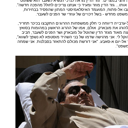
 וחצי במצרים: "גזר הדין מראה לנו כי הנשיא לשעבר הוא ששופט
 אותו... גזר הדין מוזר ומעיד כי אנחנו צריכים לחולל מהפכה חדשה".
בו אל-פתוח, המועמד האיסלאמיסטי המתון שהפסיד בבחירות,
שפט מחדש - בשל זיכויים של עוזרי שר הפנים לשעבר.
ערבייה דיווחה כי חלק ממשפחות ההרוגים התקבצו בכיכר תחריר,
הורג את מובארק. אולם, אמו של ההרוג הראשון במהומות בסואץ
ה מאוד מגזר הדין שהוטל על מובארק ושר הפנים לשעבר, חביב
הוקל לי. אני מרגישה שדמו של בני השהיד מוסטפא לא נשפך לשווא",
אל-יום א-סאבע. "אני דורשת מכולם להתאזר בסבלנות. אני שמחה
שפט".