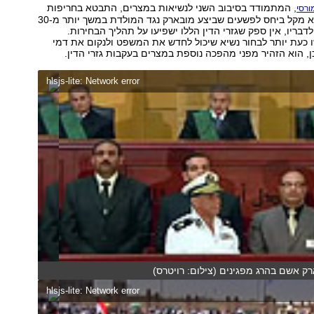
, המתמודד בסיבוב השני לנשיאות במצרים, התבטא בחריפות
ורסי
נגד גזר הדין. "הוא מקל ביחס לפשעים שביצע מובארק נגד המולדת במשך יותר מ-30
דבריו, אין ספק שגזרי הדין הללו ישפיעו על תהליך הבחירות.
 כעת יותר לבחור נשיא שיכול לחדש את המשפט ולנקום את דמי
ן, הוא הזהיר מפני מהפכה נוספת במצרים בעקבות גזרי הדין.
hlsjs-lite: Network error
ק אשם בהרג מפגינים (צילום: רויטרס)
hlsjs-lite: Network error