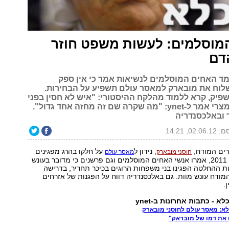
מוסלמים: לעשות משפט חוזר
דם
מד האחים המוסלמים לנשיאות אמר כי אין ספק
וח את מובארק למאסר עולם תשפיע על הבחירות.
שפיק, קרא ללמוד מהלקח ההיסטורי: "איש לא חסין בפני
החוק". פרשן מצרי אמר ל-ynet: "מה שקרה שם זה מחזה אחד גדול".
 ובאלכסנדריה
02.0, 14:21
ים המודח,
, נידון ל
על חלקו בהרג מפגינים
חוסני מובארק
מאסר עולם
במהומות בחורף 2011, אמרו אנשי האחים המוסלמים וגם פרשנים כי מדובר בעונש
ת ההחלטה הפגינו בני משפחות הרוגים בכיכר תחריר, בדרישה
המודח עונש מוות. גם באלכסנדריה דווח על הפגנות של אזרחים
.
 - כתבות אחרונות ב-ynet
א: מאסר עולם לחוסני מובארק
ו את דמו של מובראק"