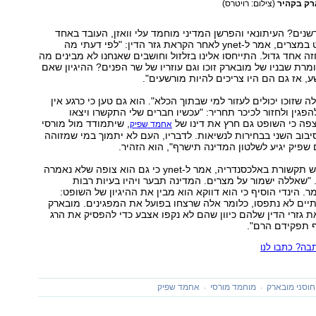
ארק בקהיר
(צילום: רויטרס)
נים? העיתונאי והפרשן המדיני מוחמד עלי וואזן, העובד באחד
מאתרי האינטרנט במצרים, אמר ל-ynet לאחר הקראת גזר הדין: "לפי דעתי מה
 אחד גדול. התייחסו אלינו בזלזול וחושבים שאנחנו לא מבינים מה
מרת שבניו של מובארק זוכו וגם עוזריו של שר הפנים? ההיגיון שאם
 אז גם הם היו צריכים להיות מורשעים".
ה שזוכו יכולים לעזור למי שבתוך הכלא". הוא גם טען כי כרגע אין
פגין ולחזור לכיכר תחריר: "עכשיו חברים שלי התקשרו ויצאו
צפה כי השופט גם חרץ את דינו של
, שיתמודד מול מורסי
אחמד שפיק
יבוב השני בבחירות לנשיאות. לדבריו, העם לא יתמוך במי שמזוהה
שפיק יגיע לשלטון המדינה תישרף", הוא הזהיר.
מוחמד הינדי, איש תקשורת באלכסנדריה, אמר ל-ynet כי גם הוא צופה שלא נאמרה
"שאללה ישמור על מצרים. המדינה תבער ויהיו בעיות רבות
. הינדי הוסיף כי הוא דווקא הוא מבין את ההיגיון של השופט:
יים לא נתפסו, כלומר אלה שרצחו בפועל את המפגינים. מובארק
את גזרי הדין שלהם כיוון שהם לא נקפו אצבע כדי להפסיק את הרג
 תפקידם הרם".
ה? כתבו לנו
חוסני מובארק
מוחמד מורסי
אחמד שפיק