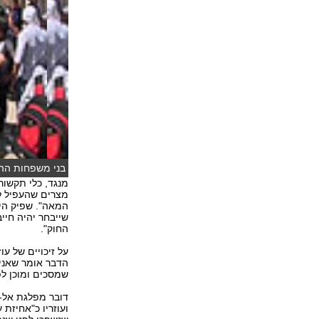
בני משפחות ההרו
מנגד, כלי תקשור
מצרים שהעפיל ל
המאה". שפיק הי
שייבחר יהיה חיי
החוק".
על זיכויים של ע
הדבר אומר שאני
שמסכים ומוכן ל
דובר מפלגת אל-נ
ועוזריו כ"אחיזת