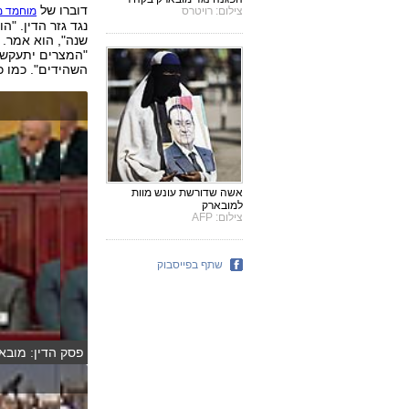
דוברו של
מוחמד מ
צילום: רויטרס
שנה", הוא אמר. ל
"המצרים יתעקשו
השהידים". כמו כ
אשה שדורשת עונש מוות
למובארק
צילום: AFP
שתף בפייסבוק
פסק הדין: מובאר