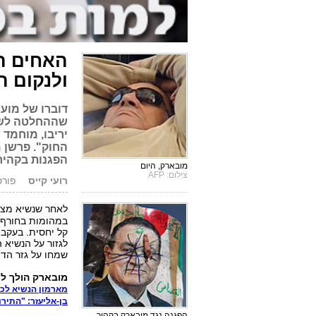
האחים ה
ולנקום ה
דוברו של מוע
שההחלטה לשל
יריבו, מוחמד 
הפגנות בקהיר
מובארק, היום
צילום: AFP
רועי קייס
פורסם: 6.12
לאחר שנשיא מצר
קל יחסית. בעקבו
לגזור על הנשיא 
שמחו על גזר הדין
מובארק הולך לכלא
מארמון הנשיא לכל
בן-אליעזר: "התיר
הפגנה נגד מובארק בקהיר