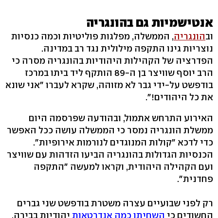
אנטישמיות גם בהונגריה
וב
הונגריה
, הממשלה, מפלגות פוליטיות וכמה כנסיות
נוצריות גינו התקפה מילולית נגד רב במדינה.
הפדרציה של הקהילות היהודיות בהונגריה מסרה כי
הרב יוסף שוויצר בן ה-89 הותקף ליד ביתו במרכז
בודפשט על-ידי גבר לא מזוהה, שקרא לעברו "אני שונא
את כל היהודים!".
האירוע התרחש אתמול, ובהודעה שפרסמה היום
ממשלת הונגריה נמסר כי הממשלה עושה ככל האפשר
כדי לדכא "קולות המנוגדים לנורמות אירופיות".
הכנסיות הגדולות בהונגריה הביעו הזדהות עם שוויצר
ועם הקהילה היהודית, וקראו למעשה "התקפה
פחדנית".
רק לפני שבועיים עצרה משטרת בודפשט שני גברים
החשודים כי
השחיתו כמה אנדרטאות
יהודיות בבירה,