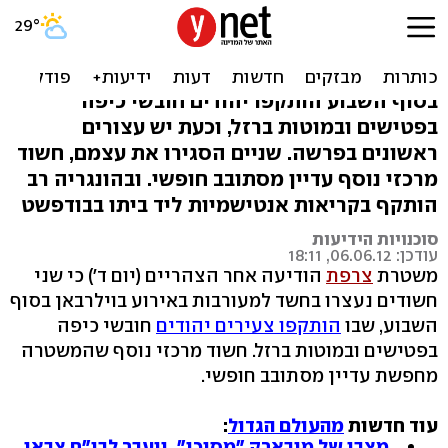
צרפת: נעצרו חשודים
בתקיפת היהודים בוילרבאן
בסוף השבוע הותקפו יהודים חובשי כיפה
בפטישים ובמוטות ברזל, וכעת יש עצורים
ראשונים בפרשה. שניים הסגירו את עצמם, חשוד
מרכזי נוסף עדיין מסתובב חופשי. ובהונגריה רב
הותקף בקריאות אנטישמיות ליד ביתו בבודפשט
סוכנויות הידיעות
עודכן: 06.06.12, 18:11
משטרת
צרפת
הודיעה אחר הצהריים (יום ד') כי שני
חשודים נעצרו בחשד למעורבות באירוע בוילרבאן בסוף
השבוע, שבו
הותקפו צעירים יהודים
חובשי כיפה
בפטישים ובמוטות ברזל. חשוד מרכזי נוסף שהמשטרה
מחפשת עדיין מסתובב חופשי.
עוד חדשות
מהעולם הגדול
:
מצבו של מובארק "מסוכן", יועבר לבי"ח צבאי