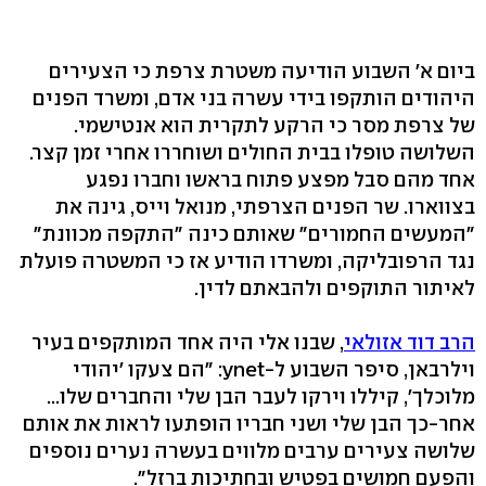
ביום א' השבוע הודיעה משטרת צרפת כי הצעירים
היהודים הותקפו בידי עשרה בני אדם, ומשרד הפנים
של צרפת מסר כי הרקע לתקרית הוא אנטישמי.
השלושה טופלו בבית החולים ושוחררו אחרי זמן קצר.
אחד מהם סבל מפצע פתוח בראשו וחברו נפגע
בצווארו. שר הפנים הצרפתי, מנואל וייס, גינה את
"המעשים החמורים" שאותם כינה "התקפה מכוונת"
נגד הרפובליקה, ומשרדו הודיע אז כי המשטרה פועלת
לאיתור התוקפים ולהבאתם לדין.
הרב דוד אזולאי
, שבנו אלי היה אחד המותקפים בעיר
וילרבאן, סיפר השבוע ל-ynet: "הם צעקו 'יהודי
מלוכלך', קיללו וירקו לעבר הבן שלי והחברים שלו...
אחר-כך הבן שלי ושני חבריו הופתעו לראות את אותם
שלושה צעירים ערבים מלווים בעשרה נערים נוספים
והפעם חמושים בפטיש ובחתיכות ברזל".