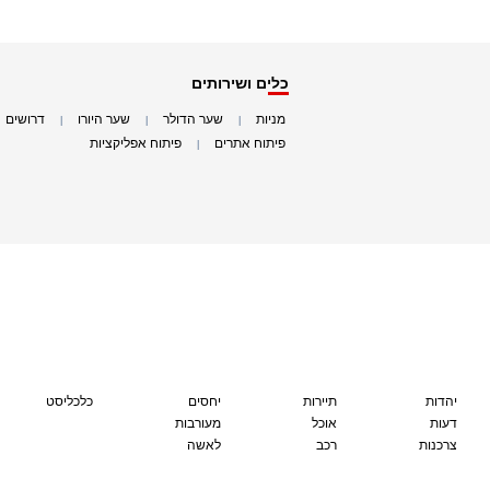
כלים ושירותים
מניות
שער הדולר
שער היורו
דרושים
|
|
|
|
פיתוח אתרים
פיתוח אפליקציות
|
|
יהדות
תיירות
יחסים
כלכליסט
דעות
אוכל
מעורבות
צרכנות
רכב
לאשה