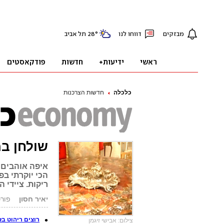
כלכלה
חדשות הצרכנות
שולחן במחיר דירת
איפה אוהבים ע
הכי יוקרתי בפ
ריקות. ציידי ה
יאיר חסון
פורסם: .12
רוצים ריהוט בז
צילום: אבישי זיגמן