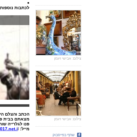
לכתבות נוספות
צילום: אבישי זיגמן
הכתב והצלם היו אורח
מצאתם בבית פר
צילום: אבישי זיגמן
פנו לגלרייה שו
מייל:
l
17.net.i
שתף בפייסבוק