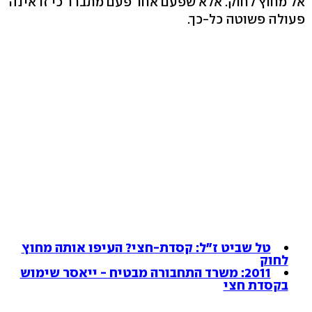
אל מחוץ לחוק. אלא שפעם אחר פעם מתברר כי זו אינה
פעולה פשוטה כל-כך.
טל שביט ז"ל: קסדת-חצי? העיפו אותה מחוץ
לחוק
2011: משרד התחבורה מבטיח - ייאסר שימוש
בקסדת חצי