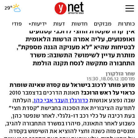
קסדת חצי מסוכנת? למרות
זאת היא עדיין חוקית
איך קרה שקסדת החצי לרוכבי קטנועים
ואופנועים, עליה אמרה הרשות הלאומית
לבטיחות שהיא "לא מעניקה הגנה מספקת",
מותרת עדיין לשימוש? התשובה: משרד
התחבורה מתקשה לנסח תקנה הולמת
שחר הזלקורן
פורסם: 18.06.12, 15:30
מדוע מותר לרכוב בישראל עם קסדה שאינה שומרת
כראוי על ראש הרוכב?
תאונת הדרכים בדצמבר 2010
שבה נפצע אנושות
כדורגלן העבר אבי כהן
, העלתה
לתודעה הציבורית את הסכנה בחבישת "קסדת חצי"
בעת רכיבה על כלי רכב דו-גלגלי. לאחר שנפטר כהן,
כשבוע לאחר התאונה, מיהרו במשרד התחבורה להגיב,
ומנסים מזה כשנה וחצי להוציא את השימוש בקסדה