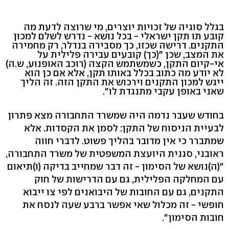
בגלל סוגיה של זכויות יוצרים, מי שרוצה לדעת מה
קובע תו תקן ישראלי - בכל נושא - נדרש לשלם למכון
התקנים. דרישה שכזו, כך מסבירה בנדלר, רק מחמירה
את המצב, שכן "(כך) קובעים עבירה פלילית על
אי-קיום התקן, כשמשתמש הקצה (רוכב האופנוע, ש.ה)
לא יודע מה כתוב בכלל באותו תקן, אלא אם כן הוא
ייגש למכון התקנים וירכוש את התקן הזה. זה הליך
שאני באופן עקבי מתנגדת לו".
בחודש שעבר נדמה היה שמשרד התחבורה מצא פתרון
לבעיית הניסוח של התקן: לסמן את הקסדות. אלא
שמתברר כי אין מדובר בהליך פשוט. לדברי חווה
ראובני, סגנית היועצת המשפטית של משרד התחבורה,
"(ה)נושא של הסימון - זה דבר שמחייב בדיקה (ו)תיאום
עם המחלקה הפלילית, גם עם הדרישות של חוק
התקנים, גם עם החובות של היבואנים לפי צו ייבוא
חופשי - זה מכלול שאי אפשר ברבע שעה לנסח את
חובות הסימון".