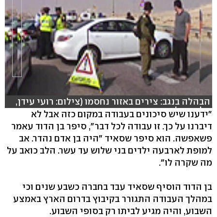
הבהלה בנגב: צירים באזור נחסמו (צילום: רועי עידן,
אלי מנדלבאום, מוחמד שינאווי, עוז מרון ורויטרס,
"ידענו שיש סיכונים בעבודה במקום כזה אבל לא
עריכה: ירדנה עבודי)
דיברנו על כך. זו עבודה לכל דבר", סיפר בן הדוד עאמר
פשאפשה. הוא סיפר שסאיד "היה בן אדם נהדר. אב
למופת לארבעה ילדים בני שלוש עד עשר. הלב כואב על
מה שקרה לו".
בן הדוד הוסיף שסאיד עבד בחברה כשבע שנים וכי
במהלך העבודה התגורר בקיבוץ בדרום הארץ באמצע
השבוע, והיה מגיע לביתו רק בסופי השבוע.