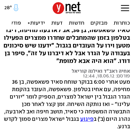
ההרוג בגבול דיבר עם אחיו
וסיפר: "יורים עלינו"
סאיד פשאפשה, בן 36, אב לארבעה מחיפה, דיבר
בטלפון בזמן שהמחבלים שחדרו ממצרים הפעילו
מטען וירו על העובדים בגבול. "ידענו שיש סיכונים
בעבודה על הגדר אבל לא דיברנו על זה", סיפר בן
דודו. "הוא היה אבא למופת"
אחיה ראב"ד ואילנה קוריאל
פורסם: 18.06.12, 12:44
מעט אחרי 6:00 בבוקר שוחח סאיד פשאפשה, בן 36
מחיפה, עם אחיו בטלפון. פשאפשה, העובד בהקמת
הגדר הגבול בין ישראל למצרים, הספיק לומר "יורים
עלינו" - ואז נותקה השיחה. זמן קצר לאחר מכן
התבשרה המשפחה כי סאיד, תושב חיפה ואב לארבעה,
נהרג היום (ב') ב
פיגוע
בגבול ישראל מצרים סמוך לקדש
ברנע.