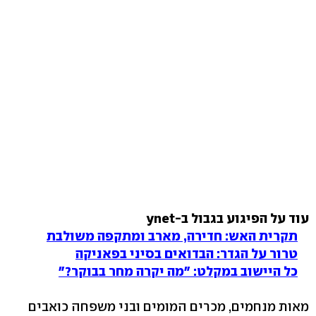
עוד על הפיגוע בגבול ב-ynet
תקרית האש: חדירה, מארב ומתקפה משולבת
טרור על הגדר: הבדואים בסיני בפאניקה
כל היישוב במקלט: "מה יקרה מחר בבוקר?"
מאות מנחמים, מכרים המומים ובני משפחה כואבים