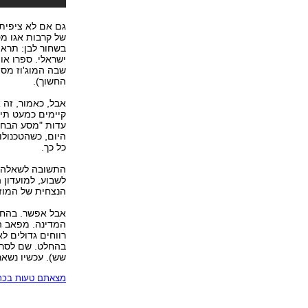
גם אם לא ציפיתי
של קרבות אגו מ
בשחור לבן: תראו 
ישראלי. ספרו או
שבה המוג'וז מסי
החשוך).
אבל, כאמור, זה 
קיימים כמעט תיע
עדות "מסע הבחיר
היום, כשהטכנולו
כל כך.
התשובה לשאלה פ
לשבוע, למועדון 
הנצחית של המוזי
אבל אפשר. בהחל
המדינה. מפאב הפ
רווחים גדולים ל
בהחלט. שם לסרט 
שש). עכשיו נשאר
מצאתם טעות בכתב