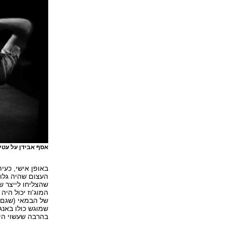
אסף אבידן על עטיפת ה-DVD של es
באופן אישי, כעית
העצום שהיה גלום
שהצליחו לייצר ש
המוג'וז יכול הי
של הבמאי (שגם מע
שמוגש כולו באנג
בהרבה שעשוי היה