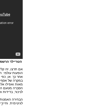
הטריילר הרשמי של tages
הופעות עולמי. ה
אחר כך. או, כפי
במקרה של אסף א
הסברה מטעם האגו
לניכור, בדידות ו
הבחירה האמנותית
לגיטימית. וחייבי