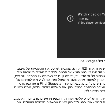
Final S
אם תרצו, זה קליפ ארוך ארוך (52 דקות), שמנסה לשרטט את הכאוטיות של סיבוב
ניגוד העז בין רגעי השיא על הבמה, לבדידות האכזרית שבאה מיד
 שכתוב על גב הדי.וי.די, "אתה קיים רק כשאתה על הבמה". וגם שם,
בידן לפחות, אתה נוהם, מתפתל ומתייסר לקול מצהלותיהם של
מאות ואפילו אלפי צופים נלהבים. במילים אחרות, Final Stages נראה כמו סרט
דה למלחמה בכוכבי רוק. אם תצליחו בגדול, ילדים, אתם צפויים
חיים בשחור לבן.
 הזו, של סרט קליפי ואווירתי, הנמנע מראשים מדברים, היא כמובן
ם לומר - אורי בהט לכד כאן רגעים מכשפים מבחינה ויזואלית. מה