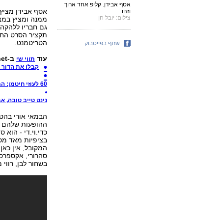
אסף אבידן. קליפ אחד ארוך
אסף אבידן מציץ 
וזהו
צילום: יובל חן
ממנה ומציץ במצל
גם חבריו ללהקה 
הטריטמנט.
שתף בפייסבוק
עוד
ב-ynet:
תווי שי
קבלו את הדור 
60 לעוזי חיטמן: המוזיקה הפסיקה באמצע
נינט טייב טובה, א
הבמאי אורי בהט 
ההופעות שלהם ב
כדי.וי.די - הוא 
בציפיות מאד מסו
המקובל, אין כאן 
סהרורי, אקספרסיב
בשחור לבן, רווי