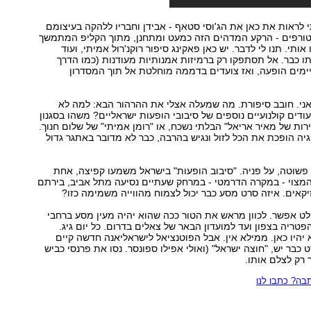
 לראות את כאן את הג'וסי סטאף - אבידן וחבריו ללהקה בעיצומם
טורפים - הרקע המדהים הזה כמעט ומתחנן, מתוך הקליפ המתמשך
אותי. תנו לי לדבר. יש כאן פאקינג סיפור רוקנ'רול אמיתי, ועוד
תו כבר. אל תסתפקו רק ברמיזות אמנותיות מעודנות (כמו הדרך
ימים הופעה, ואז צועדים בדממה מוחלטת אל תוך המסדרון
אני. חובב סיפורת. מה שמעלה אצלי את ההרהור הבא: למה לא
ודים קולנועיים נוספים של סיבובי הופעות ישראליים? משהו בסגנון
ות של מאיר אריאל" הבלתי נשכח, או "רומן אמיתי" של שלום חנוך.
גיה הופכת את הכל לזול ונגיש בהרבה, כבר לא מדובר באתגר גדול
שוטה, על פניה. "סיבוב הופעות" בישראל משמעו קפיצה, אחת
המצוי - במקרה הדרמטי - במרחק שעתיים נסיעה מתל אביב, בירתם
קאים. איזה סרט מסע כבר יכול לצמוח מהווייה משמימה כזו?
ט אפשר. לכוון מראש את הטור ככה שהוא יהיה מעין מסע ברחבי
טריה בצפון ועד למועדון הבאר של צאלים בדרום. כל יום גיג.
א יהיו כאן. ממילא אין. אבל הפוטנציאל לישראליאנה חדשה קיים
כבר יש, "חוצה ישראל" (ואולי אפילו ספונסר. נסו את פרנסי כביש
 רק לצלם אותו.
ה? כתבו לנו