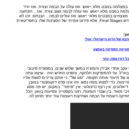
במצלמה במבט מלא ייאוש. ואז עולה על הבמה וצורח. ואז יורד
מה במבט מלא ייאוש. ואז עולה לבמה ושוב צורח. ואז... הפתעה.
מונצחים במבטים מלאי ייאוש. ואז עולים לבמה... הבנתם. זהו לא
תקציר הסרט החדש Final Stages, אלא פירוט אמיתי של הסצינות שלו. בתסריטאית:
הבא של הרוק הישראלי. אולי
בל דודו טסה יותר
עקב אחרי אבידן והמוג'וז במשך שלוש שנים, במסגרת סיבובי
חו"ל, עד להתפרקות הלהקה, והסרט החדש הזה - שיצא עתה
סוג של תיעוד אותה תקופה. "סוג של", כי אתם צריכים לגשת אליו
יימות, כדי למנוע מפח נפש. זהו אינו סרט דוקומנטרי במובן
דיאלוגים, אין רצף כרונולוגי, אין "סיפור". במקום, יש פה מסע
י מאוד, בין שברי הופעות, רגעי בקסטייג' ונסיעות בוואן. הכל
 מוזיקה רועמת על הבמה ושתיקות רועמות עוד יותר מחוץ לה.