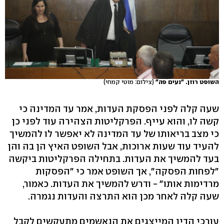
השופט רוזן. "נעים פה"
(צילום: מוטי קמחי)
שעה קלה לפני הפסקת העדות, אמר עד המדינה כי
קשה לו, והוא עייף. הפרקליטות הצהירה עוד לפני כן
כי מצב בריאותו של עד המדינה לא יאפשר לו להמשיך
להעיד עוד שעות ארוכות, אבל השופט האיץ הן בה והן
בעד להמשיך את העדות. בתחילה הפרקליטות ביקשה
"לפחות הפסקה", אך השופט אמר כי "הפסקות
מרדימות אותו" - ודרש להמשיך את העדות. כאמור,
שעה קלה לאחר מכן הוא התרצה והעדות נגמרה.
עורכי הדין המייצגים את הנאשמים מתעקשים לקבל