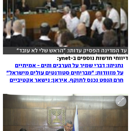
עד המדינה הפסיק עדותו: "הראש שלי לא עובד"
(צילום: דניאל בוק ועוז מרון)
דיווחי חדשות נוספים ב-ynet:
נתניהו: דברי שמיר על הערבים והים - אמיתיים
על מזוודות: "מבריחים סטודנטים עולים מישראל"
חרם הנפט נכנס לתוקף. איראן: נישאר אקטיביים