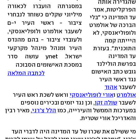
שהגדירה אותה
במסגרתה הועברו לכאורה
הפרקליטות, אמר
מיליוני שקלים כשוחד לנבחרי
עד המדינה כי "בלי
ציבור - ראשי העיר י-ם
הברכה של אולמרט
לשעבר אולמרט ולופליאנסקי,
ולופוליאנסקי, לא
ולעובדי ציבור - בהם מהנדס
היייתה קמה
העיר ומנהל מינהל מקרקעי
התוכנית". בעזרת
עד המדינה
ישראל. ynet עושה סדר
בפרשת הולילנד
במסכת האישומים הסבוכה
גובש כתב האישום
לכתבה המלאה
נגד ראשי העיר
לשעבר
אהוד
אולמרט
ו
אורי לופוליאנסקי
וראש לשכת ראש העיר
לשעבר
שולה זקן
, וכן נגד יזמים ובכירים נוספים
במערכות הממשל והעירייה, כמו
הלל צ'רני
, מאיר רבין
והאדריכל אורי שטרית.
מי ששילם את שכרו של עד המדינה היה לדברי העד