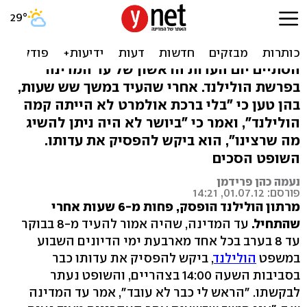
עד המדינה הפסיק עדותו:
"הראש שלי לא עובד"
הסתיים יום העדות הראשון של עד המדינה
בפרשת הולילנד. אחרי שהעיד במשך שש שעות,
בהן טען כי "בלי ברכת אולמרט לא הייתה קמה
הולילנד", ואמר כי "ביושר לא היה ניתן להשיג
מה שרצינו", הוא ביקש להפסיק את עדותו.
השופט הסכים
נעמה כהן פרידמן
פורסם: 01.07.12, 14:21
מרתון הולילנד הופסק, פחות מ-6 שעות אחרי
שהתחיל.
עד המדינה, שהיה אמור להעיד מ-8 בבוקר
עד 8 בערב בכל אחד מארבעת ימי הדיונים השבוע
במשפט
הולילנד
, ביקש להפסיק את עדותו כבר
בסביבות השעה 14:00 בצהריים, והשופט נעתר
לבקשתו. "הראש לי כבר לא עובד", אמר עד המדינה