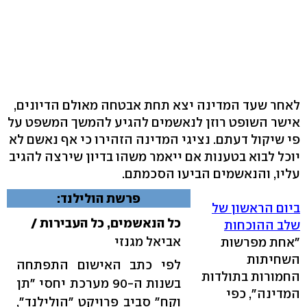
לאחר שעד המדינה יצא תחת אבטחה מאולם הדיונים,
אישר השופט רוזן לנאשמים להגיע להמשך המשפט על
פי שיקול דעתם. נציגי המדינה הזהירו כי אף נאשם לא
יוכל לבוא בטענות אם ייאמר משהו בדיון שירצה להגיב
עליו, והנאשמים הביעו הסכמתם.
פרשת הולילנד:
ביום הראשון של
כל הנאשמים, כל העבירות /
שלב ההוכחות
אביאל מגנזי
"אחת מפרשות
השחיתות
לפי כתב האישום התפתחה
החמורות בתולדות
בשנות ה-90 מערכת יחסי "תן
המדינה", כפי
וקח" סביב פרויקט "הולילנד",