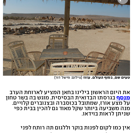
טעים שם, בסוף העולם. עזוז
(צילום: מישל דור)
את היום הראשון בילינו בחאן המציע לארוחת הערב
מנסף
בגרסתו הבדואית הבסיסית. מוגש בה בשר טחון
על מצע אורז, שמתובל בכוסברה ובצנוברים קלויים.
מנה משביעה ביותר שקל מאוד גם להכין בבית כפי
שניתן לראות בוידאו.
אין כמו לקום לפנות בוקר וללגום תה רותח לפני