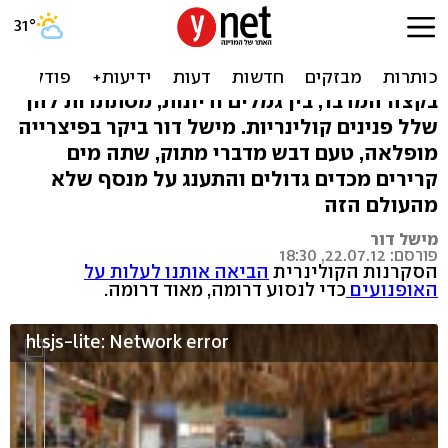
הפיצריה בסוף העולם: ביקור
בדרום
בקצה המדבר, בין גמלים ודיונות, מסתתרות להן
שלל פנינים קולינריות. מישל דור ביקר בפיצרייה
מופלאה, טעם דבש מדברי מתוק, שתה מים
קרירים מכדים גדולים והתענג על מנסף שלא
מהעולם הזה
מישל דור
פורסם: 22.07.12, 18:30
הסקרנות הקולינרית
הביאה אותנו לעלות על
האופנועים
כדי לנסוע דרומה, מאוד דרומה.
hlsjs-lite: Network error