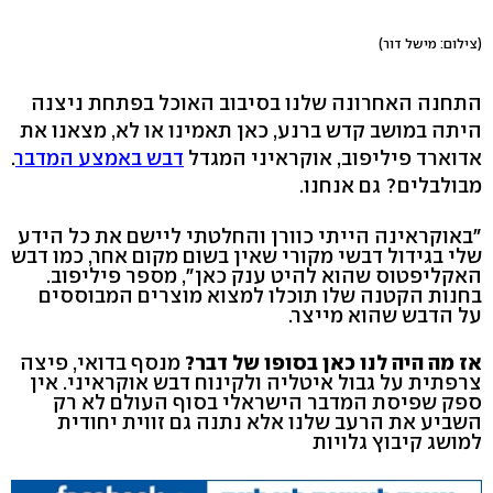
(צילום: מישל דור)
התחנה האחרונה שלנו בסיבוב האוכל בפתחת ניצנה
היתה במושב קדש ברנע, כאן תאמינו או לא, מצאנו את
אדוארד פיליפוב, אוקראיני המגדל
דבש באמצע המדבר
.
מבולבלים? גם אנחנו.
"באוקראינה הייתי כוורן והחלטתי ליישם את כל הידע
שלי בגידול דבשי מקורי שאין בשום מקום אחר, כמו דבש
האקליפטוס שהוא להיט ענק כאן", מספר פיליפוב.
בחנות הקטנה שלו תוכלו למצוא מוצרים המבוססים
על הדבש שהוא מייצר.
אז מה היה לנו כאן בסופו של דבר?
מנסף בדואי, פיצה
צרפתית על גבול איטליה ולקינוח דבש אוקראיני. אין
ספק שפיסת המדבר הישראלי בסוף העולם לא רק
השביע את הרעב שלנו אלא נתנה גם זווית יחודית
למושג קיבוץ גלויות