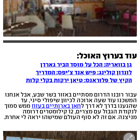
עוד בערוץ האוכל:
גן בוואריה: הכל על מוסד הביר גארדן
לונדון קולינג: פיש אנד צ'יפס: המדריך
הקיץ של פלוראנס: טיאן ירקות בקלי קלות
עבור רובנו הדרום מסתיים באזור בשר שבע, אבל אנחנו
המשכנו עוד שעה ארוכה לכיוון שיפולי סיני, עד
שהגענו בדרך לא דרך ל
חאן בארותיים בעזוז
ממש סמוך
לנקודת הגבול עם מצרים, 12 קילומטרים דרומה
מניצנה. אם זה לא סוף העולם שמישהו יראה לי אחרת.