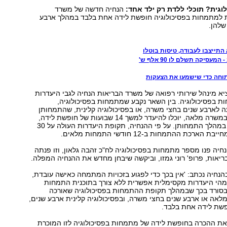
גית? תוכלי ללדת רק ילד אחד:
הנחיה חדשה של משרד
למתמחות בפסיכולוגיה חופשת לידה אחת בלבד במהלך ארבע
להן.
 התייצבו לעבודה, טיסות בוטלו
המעסיקה תשלם לו 90 אלף ש'
וחה כדי שישמעו את הצעקות
א מינהל שירותי רפואה של משרד הבריאות הנחיה לגבי היעדרות
 בפסיכולוגיה. בין השאר נקבע שמתמחות בפסיכולוגיה,
 לארבע שנים בחצי משרה, או בפסיכולוגיה קלינית, שהתמחותן
היא ארבע שנים במשרה מלאה, יוכלו להיעדר למשך 14 שבועות של חופשת לידה,
פעם אחת בלבד במהלך התמחותן. על פי ההנחיה, תקופת היעדרות העולה על 30
 הארכת ההתמחות ב12- חודשי התמחות מלאים.
יה פנו מספר מתמחות בפסיכולוגיה לח"כ זהבה גלאון, וזו פנתה
יאות, פרופ' רוני גמזו, וביקשה שיבחן מחדש את ההנחיה המפלה.
בהנחיה נכתב: 'אין בכך כדי לפגוע בזכויות המתמחה כאישה עובדת,
מהי היעדרות מקסימלית אפשרית ללא צורך בתוכנית התמחות
 אך יש אבסורד בכך שבמהלך תקופת ההתמחות בפסיכולוגיה שאורכה
אה או ארבע שנים בחצי משרה, ובפסיכולוגיה קלינית ארבע שנים,
שת לידה אחת בלבד.
את ההכרה בחופשת לידה של מתמחות בפסיכולוגיה לזו המוכרת