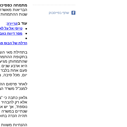
מתמחה כפסיכולו
הבריאות מאשרת 
שתף בפייסבוק
שנות ההתמחות ש
עוד ב
:
קריירה
טייסי אל על לא
מסר דיווח כוזב - 
הדלת של הבוס פת
בתחילת מאי הוצי
בתקופת ההתמחות
שהתמחותן מגיעה
יום, מכל סיבה, מחייבת‭‬
לאחר פרסום ההנח
למנכ"ל משרד הבר
גלאון כתבה כי "
אלא רק להבהיר 
נוספת‭,'‬
שנתיים במשרה מל
תהיה הכרה בחופ
ההנחיות משוות 