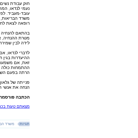
חוק עבודת נשים 
נעמי לנדאו, המת
עובד-מעביד. לפי
משרד הבריאות, 
רופאה לצאת לחו
בהתאם להנחיה ה
מטרת ההנחיה, או
לידה לבין שמיר
לדברי לנדאו, א
ההיעדרות בגין ח
זאת, אם משמעות
ההתמחות כולה ו
הרתה בפעם השני
פנייתה של גלאון
הנחה את אנשי המ
הכתבה פורסמה ב
מצאתם טעות בכתב
תגיות:
משרד הבר