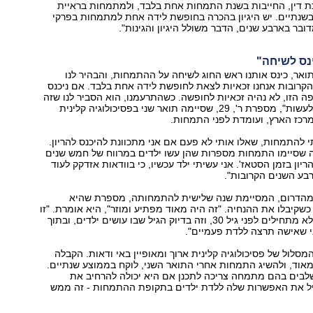
 דין, החייבות בשנת התמחות אחת בלבד, ולמתמחות בראיית
בשנתיים. יש היגיון בהכרה בחופשת לידה אחת למתמחות בפרקי
דובר בארבע שנים, הדבר משולל היגיון והגינות."
נס לשיחה"
ואר, כינס אותנו ראש החוג לשיחה על ההתמחות, והבהיר לנו
קרובות אנחנו זכאיות לצאת לחופשת לידה אחת בלבד. אם ניכנס
פה הזו, לא נהיה זכאיות לחופשה. כשהתרעמנו, הוא הסביר לנו שזה
המצב - ואין מה לעשות‭,"‬ מספרת ר‭,29 ,'‬ שסיימה תואר שני בפסיכולוגיה קלינית
רכז הארץ, ועומדת לפני התמחות.
 להתמחות, שאלו אותי לא פעם אם אני מתכוונת להיכנס להריון.
ה שסיימו התמחות מספרות שהן עשו ילדים במרווח של חמש שנים
כדי לא להיכנס להריון בזמן הסטאז‭.'‬ אני עשיתי ילד עכשיו, כי בוודאות אזדקק לעוד
בע השנים הקרובות."
ם לילך, בת 32 מהדרום, המסיימת שנה שלישית להתמחותה, מספרת שהיא
וחברותיה נדהמו כשקיבלו את ההנחיה. "זה היה מאוד מפתיע ומוזר‭,"‬ היא אומרת. "זו
התמחות שלרוב לא מתחילים לפני גיל ‭,30‬ וזה בדיוק הגיל שבו עושים ילדים, ובתוך
ני שאישה תרצה ללדת פעמיים."
מסלול של פסיכולוגיה קלינית ארוך ומאופיין באי ודאות. הקבלה
אוד, ולהשיג התמחות אחרי התואר השני, לוקח בממוצע שנתיים.
שלבים בהם מתמחה צריכה לתכנן אם היא יכולה להרחיב את
 את האפשרות שלה ללדת ילדים בתקופת ההתמחות - זה ממש