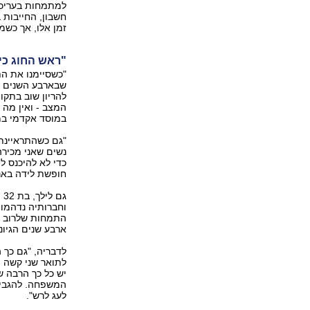
למתמחות בעריכת
חשבון, החייבות 
זמן אלו, אך כשמ‭‬
"ראש החוג כי
"כשסיימנו את הת
שבארבע השנים ה
להריון שוב בתקו
במוסד אקדמי במ
"גם כשהתראיינתי
נשים שאני מכיר
חופשת לידה באר‭‬
ג
ארבע שנים הגיו‭‬
לדבריה, "גם כך ה
לתואר שני קשה מ
יש כל כך הרבה 
המשפחה. להגביל
לעג לרש‭."‬