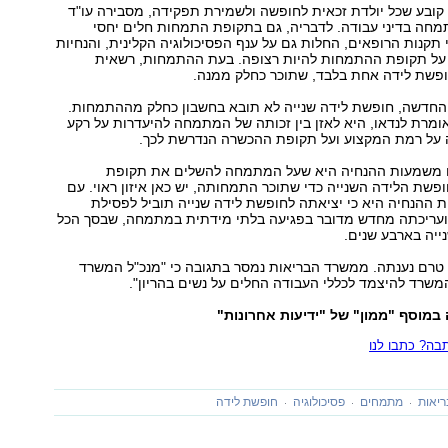
קובע שכל יולדת זכאית לחופשה ולשמירת תפקידה, מסבירה עו"ד
מחה בדיני עבודה. לדבריה, גם בתקופת התמחות חלים יחסי
 תקנות הרופאים, החלות גם על ענף הפסיכולוגיה הקלינית, והנחיות
על תקופת ההתמחות להיות רצופה. בעת ההתמחות, רשאית
פשת לידה אחת בלבד, שתוכר כחלק ממנה.
חדשה, חופשת לידה שנייה לא תובא בחשבון כחלק מההתמחות.
מרת לנדאו, היא לאזן בין זכותה של המתמחה להיעדרות על רקע
ה על רמת המקצוע ועל תקופת ההכשרה הנדרשת לכך.
ם משמעות ההנחיה היא שעל המתמחה להשלים את תקופת
ופשת הלידה השנייה כדי שתוכר התמחותה, יש כאן איזון ראוי. עם
 ההנחיה היא כי יציאתה לחופשת לידה שנייה תוביל לפסילת
עריכתה מחדש מדובר בפגיעה בלתי מידתית במתמחה, שבסך הכל
יה בארבע שנים.
 טרם נענתה. ממשרד הבריאות נמסר בתגובה כי "מנכ"ל המשרד
שרד להיצמד לכללי העבודה החלים על נשים בהריון".
מוסף "ממון" של "ידיעות אחרונות"
ה? כתבו לנו
יאות
מתמחים
פסיכולוגיה
חופשת לידה