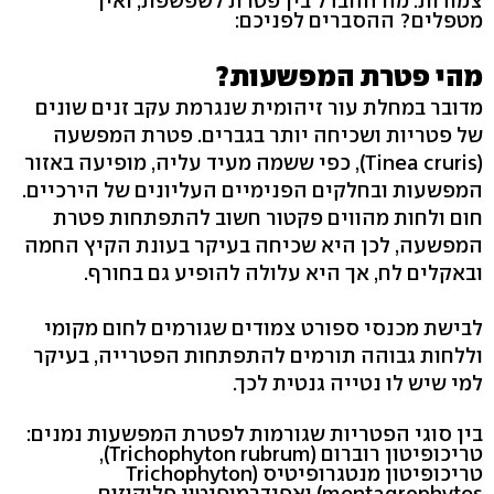
צמודות. מה ההבדל בין פטרת לשפשפת, ואיך
מטפלים? ההסברים לפניכם:
מהי פטרת המפשעות?
מדובר במחלת עור זיהומית שנגרמת עקב זנים שונים
של פטריות ושכיחה יותר בגברים. פטרת המפשעה
(Tinea cruris), כפי ששמה מעיד עליה, מופיעה באזור
המפשעות ובחלקים הפנימיים העליונים של הירכיים.
חום ולחות מהווים פקטור חשוב להתפתחות פטרת
המפשעה, לכן היא שכיחה בעיקר בעונת הקיץ החמה
ובאקלים לח, אך היא עלולה להופיע גם בחורף.
לבישת מכנסי ספורט צמודים שגורמים לחום מקומי
וללחות גבוהה תורמים להתפתחות הפטרייה, בעיקר
למי שיש לו נטייה גנטית לכך.
בין סוגי הפטריות שגורמות לפטרת המפשעות נמנים:
טריכופיטון רוברום (Trichophyton rubrum),
טריכופיטון מנטגרופיטיס (Trichophyton
mentagrophytes) ואפידרמופיטון פלוקוזום