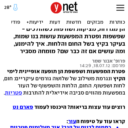
בגלל החום והזיעה: איך הכי
נכון לטפל בשפשפת?
הן מגרדות, מציקות ושורפות כשהולכים -
שפשפות ופטרת המפשעות עושות בנו שמות,
בעיקר בקיץ בשל החום והלחות. איך להימנע,
ומה עושים אם זה כבר שם? מומחה מסביר
פרופ' אבנר שמר
פורסם: 18.07.12, 14:29
פטרת המפשעות ושפשפת הן תופעה אופיינית לימי
הקיץ
ונגרמת משילוב של שלושה גורמים עיקריים: חום,
לחות ושפשוף. החום, הלחות והשפשוף של העור
במפשעות מהווים סביבה אידיאלית להתרבות
פטריות
.
רוצים עוד עצות בריאות? היכנסו לעמוד
פארם נט
קראו עוד על טיפוח ה
עור
:
כתמים לבנים על הגב? איך מעלימים פטריות