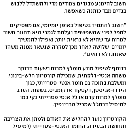
חשוב להימנע מבגדים צמודים מדי ולהשתדל ללבוש
בגדים מבד כותנה כשאפשר.
"חשוב להתמיד בטיפול באופן יומיומי, אם מפסיקים
לטפל לפני שהשפשפת נעלמת לגמרי היא תחזור. חשוב
למרוח עד שהיא לא נראית יותר, ואפילו להמשיך
יומיים-שלושה לאחר מכן למקרה שנשאר ממנה משהו
שאנחנו לא רואים".
בנוסף לטיפול מונע מומלץ למרוח בשעות הבוקר
משחה אנטי-דלקתית, שמכילה קורטיזון חלש-בינוני,
ומשלבת בתוכה גם חומר אנטי-פטרייתי, כגון
הידרו-אגיסטן, דקטקור או קומגיס. בשעות הערב
מומלץ למרוח קרם או ג'ל אנטי פטרייתי נקי כמו
למיסיל דרמג'ל שמכיל טרבינפין.
הקורטיזון נועד להחליש את האודם ולמתן את הצריבה
ותחושת הבעירה. החומר האנטי-פטרייתי (למיסיל