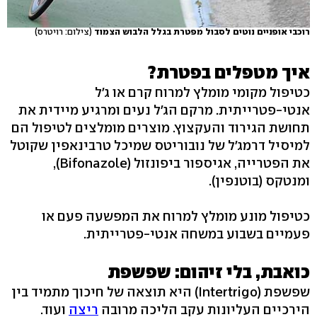
רוכבי אופניים נוטים לסבול מפטרת בגלל הלבוש הצמוד
(צילום: רויטרס)
איך מטפלים בפטרת?
כטיפול מקומי מומלץ למרוח קרם או ג'ל
אנטי-פטרייתית. מרקם הג'ל נעים ומרגיע מיידית את
תחושת הגירוד והעקצוץ. מוצרים מומלצים לטיפול הם
למיסיל דרמג'ל של נובוריטס שמיכל טרבינאפין שקוטל
את הפטרייה, אגיספור ביפונזול (Bifonazole),
ומנטקס (בוטנפין).
כטיפול מונע מומלץ למרוח את המפשעה פעם או
פעמיים בשבוע במשחה אנטי-פטרייתית.
כואבת, בלי זיהום: שפשפת
שפשפת (Intertrigo) היא תוצאה של חיכוך מתמיד בין
הירכיים העליונות עקב הליכה מרובה
ריצה
ועוד.