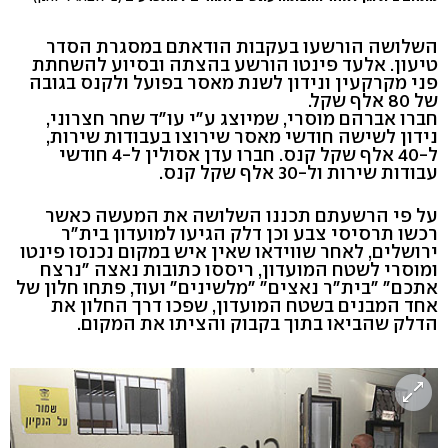
השלושה הורשעו בעקבות הודאתם במסגרת הסדר
טיעון. אלעד פינטו הורשע בהצתה ובסיוע להשחתת
פני מקרקעין ונידון לשנת מאסר בפועל ולקנס בגובה
של 80 אלף שקל.
חברו אברהם מוסרי, שמיוצג ע"י עו"ד שחר חצרוני,
נידון לשישה חודשי מאסר שירוצו בעבודות שירות,
ל-40 אלף שקל קנס. חברו עדן אסולין ל-4 חודשי
עבודות שירות ול-30 אלף שקל קנס.
על פי הרשעתם תכננו השלושה את המעשה כאשר
רכשו תרסיסי צבע וכן דלק הגיעו למועדון בית"ר
ירושלים, לאחר שווידאו שאין איש במקום נכנסו פינטו
ומוסרי לשטח המועדון, ריססו כתובות נאצה "נרצח
אתכם" "בית"ר נאצים" "מלשינים" ועוד, פתחו חלון של
אחד המבנים בשטח המועדון, שפכו דרך החלון את
הדלק שהביאו בתוך בקבוק והציתו את המקום.