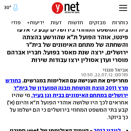
אוהד הפועל שהצית את בית
וגן ירצה שנת מאסר
בית המשפט המחוזי בירושלים קבע כי אלעד
פינטו, אוהד הפועל ת"א שהורשע בהצתה
והשחתה של מתחם האימונים של בית"ר
ירושלים, ירצה שנת מאסר בפועל. חבריו אברהם
מוסרי ועדן אסולין ירצו עבודות שירות
אביאל מגנזי
פורסם: 22.07.12, 10:50
מחריפים את הענישה עם האלימות במגרשים.
בחודש
מרץ 2011 הוצת והושחת מבנה המועדון של בית"ר
ירושלים במתחם האימונים בבית וגן בעיר.
מי שהיו
אחראים לכך היו שלושה אוהדי הפועל ת"א והיום (א')
קבע בתי המשפט המחוזי בירושלים כי הם ישלמו על
כך ביוקר.
לונדון 2012
- העמוד האולימפי של ynet ספורט