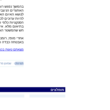
בהמשך נפגש רומני
האתגרים הניצבים
לנושא האיום האי
להיות ערוכים לכ
הסנקציות כלפי ה
בתיאום מלא. אירא
חש שהמשטר האמר
אחרי מופז, רומנ
באבטחה כבדה ומא
מצאתם טעות בכתב
תגיות:
שמעון פר
מומלצים