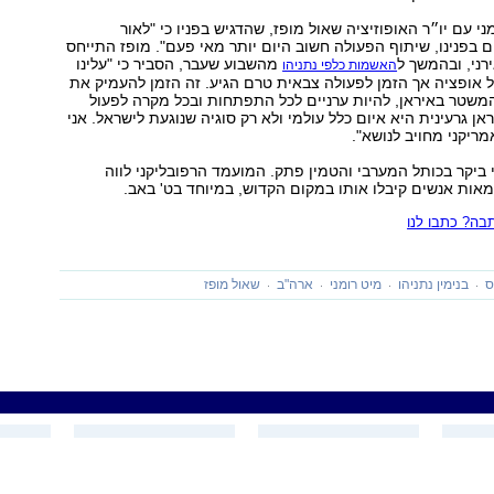
 עם יו״ר האופוזיציה שאול מופז, שהדגיש בפניו כי "לאור
 בפנינו, שיתוף הפעולה חשוב היום יותר מאי פעם". מופז התייחס
רני, ובהמשך ל
מהשבוע שעבר, הסביר כי "עלינו
האשמות כלפי נתניהו
ל אופציה אך הזמן לפעולה צבאית טרם הגיע. זה הזמן להעמיק את
משטר באיראן, להיות ערניים לכל התפתחות ובכל מקרה לפעול
ן גרעינית היא איום כלל עולמי ולא רק סוגיה שנוגעת לישראל. אני
יקני מחויב לנושא".
י ביקר בכותל המערבי והטמין פתק. המועמד הרפובליקני לווה
ות אנשים קיבלו אותו במקום הקדוש, במיוחד בט' באב.
ה? כתבו לנו
ס
בנימין נתניהו
מיט רומני
ארה"ב
שאול מופז