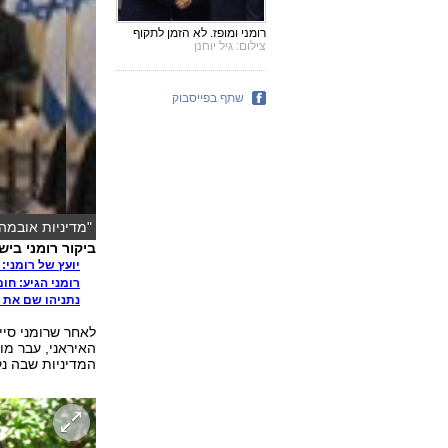
רומני ומופז. לא הזמן לתקוף
צילום: גיל יוחנן
שתף בפייסבוק
"מדיניות אובמה 
ביקור רומני בישרא
יועץ של רומני:
רומני הגיע: ח
נתניהו שם את כ
לאחר שרומני סיי
האיראני, עבר מו
המדיניות שבה נק