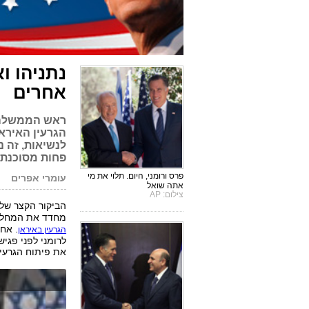
נתניהו ו
אחרים
ראש הממשלה ע
הגרעין האירא
לנשיאות, זה נ
פחות מסוכנת"
פרס ורומני, היום. תלוי את מי
עומרי אפרים
אתה שואל
צילום: AP
הביקור הקצר של
מחדד את המחלוק
. אח
הגרעין באיראן
לרומני לפני פגי
את פיתוח הגרעין