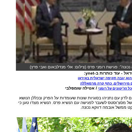
נכונה": פגישת רומני פרס (צילום: אלי מנדלבאום ואבי פרץ)
ל - עוד כותרות ב-ynet:
 הוא יגבה תקיפה ישראלית באיראן
ום מירושלים, כתף קרה מרמאללה
/ אטילה שומפלבי
ל הז'יטונים על רומני
ם לדון עם נתניהו בסוגיות שונות שעומדות על הפרק ובכללן הנושא
של מסצ'וסטס לשעבר לפגישה עם הנשיא פרס. הנשיא מצדו טען כי
ט ממשל אובמה דווקא נכונה.