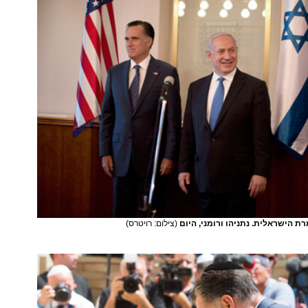
ת הישראלית. נתניהו ורומני, היום
(צילום: רויטרס)