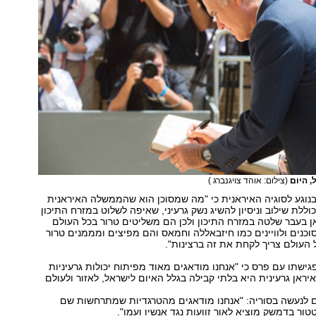
, היום
(צילום: אוהד צויגנברג )
נוגע לסוגיה האיראנית כי "מה שמסוכן הוא שהממשלה האיראנית
וללת שילוב וניסיון להשיג נשק גרעיני, שאיפה לשלוט במזרח התיכון
ראן בעבר שלטה במזרח התיכון ולכן הם משליטים טרור בכל העולם
וכנים ולוויינים כמו חיזבאללה וחמאס והם מפיצים ומממנים טרור
 העולם צריך לקחת את זה ברצינות".
פגישתו עם פרס כי "אנחנו מודאגים מאוד מפיתוח יכולות גרעיניות
יראן גרעינית היא בלתי קבילה בגלל האיום לישראל, לאזור ולעולם
ם לנעשה בסוריה: "אנחנו מודאגים מהטרגדיות שמתרחשות שם
טור בדמשק מוציא לאור זוועות נגד אנשיו ועמו".