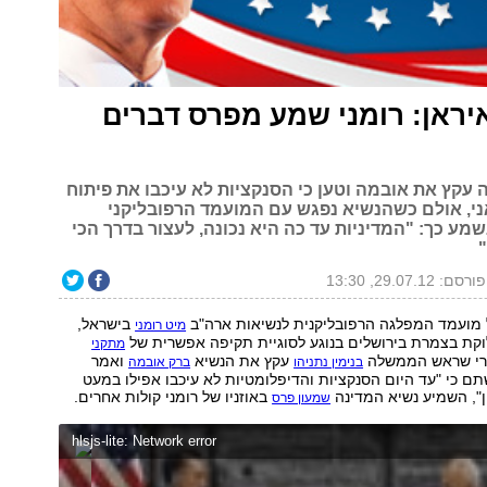
איראן: רומני שמע מפרס דברים
קץ את אובמה וטען כי הסנקציות לא עיכבו את פיתוח
ני, אולם כשהנשיא נפגש עם המועמד הרפובליקני
שמע כך: "המדיניות עד כה היא נכונה, לעצור בדרך הכי
פורסם: 29.07.12, 13:30
 מועמד המפלגה הרפובליקנית לנשיאות ארה"ב
בישראל,
מיט רומני
ת בצמרת בירושלים בנוגע לסוגיית תקיפה אפשרית של
מתקני
רי שראש הממשלה
עקץ את הנשיא
ואמר
בנימין נתניהו
ברק אובמה
שתם כי "עד היום הסנקציות והדיפלומטיות לא עיכבו אפילו במעט
", השמיע נשיא המדינה
באוזניו של רומני קולות אחרים.
שמעון פרס
hlsjs-lite: Network error