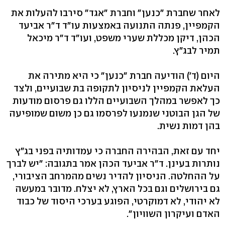
לאחר שחברת "כנען" וחברת "אגד" סירבו להעלות את
הקמפיין, פנתה התנועה באמצעות עו"ד ד"ר אביעד
הכהן, דיקן מכללת שערי משפט, ועו"ד ד"ר מיכאל
תמיר לבג"ץ.
היום (ד') הודיעה חברת "כנען" כי היא מתירה את
העלאת הקמפיין לניסיון לתקופה בת שבועיים, ולצד
כך לאפשר במהלך השבועיים הללו גם פרסום מודעות
של הגן הבוטני שנמנעו לפרסמו גם כן משום שמופיעה
בהן דמות נשית.
יחד עם זאת, הבהירה החברה כי עמדותיה בפני בג"ץ
נותרות בעינן. ד"ר אביעד הכהן אמר בתגובה: "יש לברך
על ההחלטה. הניסיון להדיר נשים מהמרחב הציבורי,
גם בירושלים וגם בכל הארץ, לא יצלח. מדובר במעשה
לא יהודי, לא דמוקרטי, הפוגע בערכי היסוד של כבוד
האדם ועיקרון השוויון".