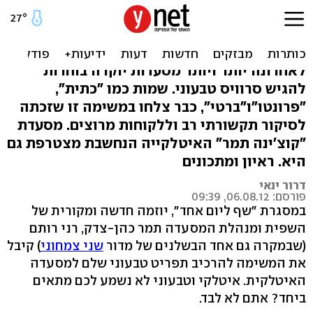
הטרנד הבריא: קוצ'ינה תמר
בערב טבעוני
לאחרונה יותר ויותר מסעדות יוקרה בוחרות
להגיש סרוויס טבעוני. שמות כמו "כתית",
"פרונטו"ו"ברטי", כבר צלחו במשימה זו שזכתה
לסיקור תקשורתי רב וללקוחות מרוצים. מסעדת
"קוצ'ינה תמר" האיטלקייה הנחשבת מצטרפת גם
היא. ראיון ומתכונים
דרור ינאי
פורסם: 06.08.12, 09:39
במסגרת "שף ליום אחד", יוזמה חדשה ומקורית של
השפית ומנהלת המסעדה תמר כהן-צדק, רני רותם
(שבמקרה גם אחד הבשלנים של מדור
שני צמחוני
) קיבל
את המשימה להרכיב תפריט טבעוני שלם למסעדה
האיטלקית. איטלקי וטבעוני לא נשמע לכם מתאים
ביחד? אתם לא לבד.